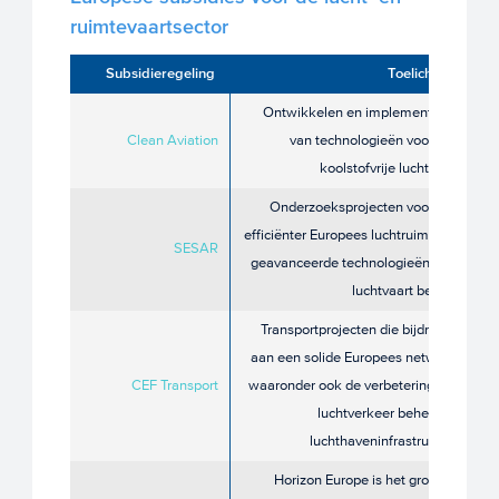
ruimtevaartsector
Subsidieregeling
Toelichting
Ontwikkelen en implementeren
Clean Aviation
van technologieën voor een
koolstofvrije luchtvaart
Onderzoeksprojecten voor een
efficiënter Europees luchtruim door
SESAR
geavanceerde technologieën voor
luchtvaart beheer
Transportprojecten die bijdragen
aan een solide Europees netwerk,
CEF Transport
waaronder ook de verbetering van
luchtverkeer beheer en
luchthaveninfrastructuur
Horizon Europe is het grootste