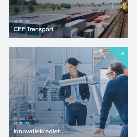
SUBSIDIE
CEF Transport
CEF Transport ondersteunt grootschalige
projecten die duurzaam, geïntegreerd en
efficiënt vervoer ...
SUBSIDIE
Innovatiekrediet