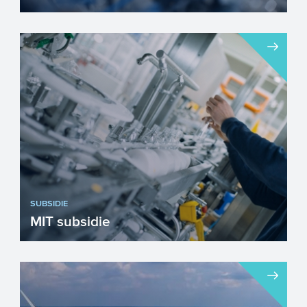
Met de WBSO kunnen innovatieve
bedrijven de loonkosten en andere kosten
en uitgaven voor R&D-pro...
SUBSIDIE
MIT subsidie
De MIT ondersteunt mkb'ers bij het
opzetten van innovatieve projecten. Van
kennisverwerving, extern ...