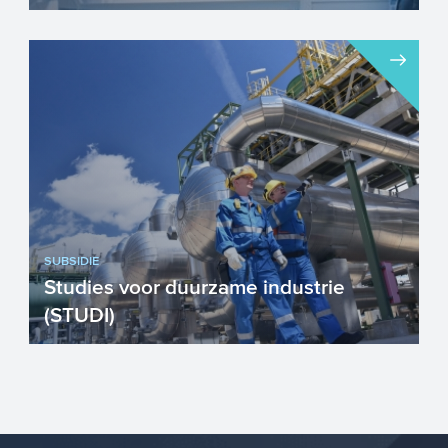
Het Innovatiekrediet is een
risicodragende lening voor innovatieve
technische of klinische ontwikkel...
SUBSIDIE
Studies voor duurzame industrie
(STUDI)
De subsidieregeling Studies voor
duurzame industrie (STUDI) ondersteunt
bedrijven bij het uitvoeren ...