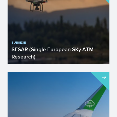
het koolstofvrij maken v...
SUBSIDIE
SESAR (Single European SKy ATM
Research)
Wilt u investeren in het ontwikkelen of
implementeren van technologieën binnen
de luchtvaartindustr...