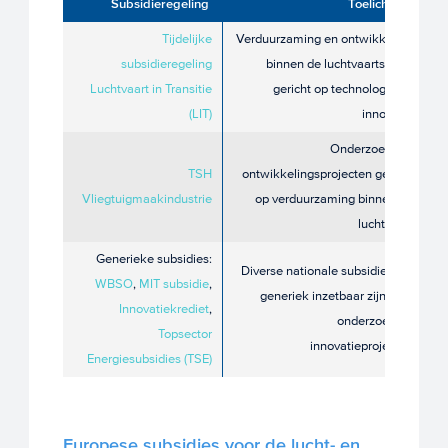
Subsidieregeling
Toelichting
Tijdelijke
Verduurzaming en ontwikkeling
subsidieregeling
binnen de luchtvaartsector
Luchtvaart in Transitie
gericht op technologie en
(LIT)
innovatie
Onderzoek- en
TSH
ontwikkelingsprojecten gericht
Vliegtuigmaakindustrie
op verduurzaming binnen de
luchtvaart
Generieke subsidies:
Diverse nationale subsidies die
WBSO
,
MIT subsidie
,
generiek inzetbaar zijn voor
Innovatiekrediet
,
onderzoek en
Topsector
innovatieprojecten
Energiesubsidies (TSE)
Europese subsidies voor de lucht- en