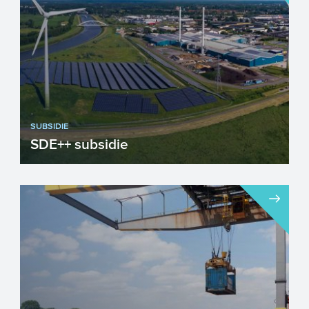
SUBSIDIE
SDE++ subsidie
Gaat u hernieuwbare energie produceren
of CO2-reducerende technieken
toepassen? Maak dan gebruik van...