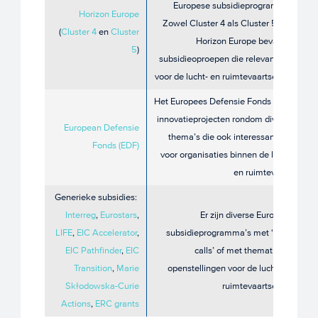
Europese subsidieprogramma.
Horizon Europe
Zowel Cluster 4 als Cluster 5 van
(
Cluster 4
en
Cluster
Horizon Europe bevatten
5
)
subsidieoproepen die relevant zijn
voor de lucht- en ruimtevaartsector.
Het Europees Defensie Fonds helpt
innovatieprojecten rondom diverse
European Defensie
thema’s die ook interessant zijn
Fonds (EDF)
voor organisaties binnen de lucht-
en ruimtevaart.
Generieke subsidies:
Interreg
,
Eurostars
,
Er zijn diverse Europese
LIFE
,
EIC Accelerator
,
subsidieprogramma’s met ‘open
EIC Pathfinder
,
EIC
calls’ of met thematische
Transition
,
Marie
openstellingen voor de lucht- en
Skłodowska-Curie
ruimtevaartsector.
Actions
,
ERC grants