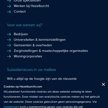
Onze specialisten
Werken bij Hezelburcht
Contact
Voor wie werken wij?
Bedrijven
Universiteiten & kennisinstellingen
Gemeenten & overheden
Zorginstellingen & maatschappelijke organisaties
Woningcorporaties
Subsidienieuws in uw mailbox
Wilt u altijd op de hoogte zijn van de nieuwste
Fuctionele cookies
: De functionele cookies plaatsen wij altijd en zijn
subsidiekansen en het laatste subsidienieuws? Schrijf u in
Cookies op Hezelburcht.com
Close
noodzakelijk om de website goed te laten werken.
voor de Hezelburcht Subsidienieuwsbrief!
Wij plaatsen functionele cookies om deze website volledig te laten
functioneren. Door middel van analytische cookies meten wij het gebruik
Analytische cookies
: Met analytische cookies meten wij het gebruik van
Inschrijven nieuwsbrief
van de website. Deze cookies gebruiken geen persoonsgegevens. Via
de website. Zo krijgen wij beter inzicht in het functioneren van de
instellingen
kunt u toestemming geven voor cookies die wél