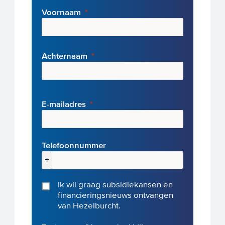
Voornaam
Achternaam
E-mai
ladres
Telefoonnummer
+
Ik wil graag subsidiekansen en
financieringsnieuws ontvangen
van Hezelburcht.