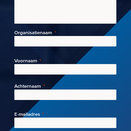
Organisatienaam
Voornaam
Achternaam
E-mai
ladres