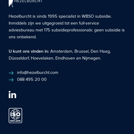
Hezelburcht is sinds 1995 specialist in
WBSO subsidie
.
Inmiddels zijn we uitgegroeid tot een full-service
adviesbureau met 175 subsidieprofessionals: geen subsidie is
ons onbekend.
U kunt ons vinden in:
Amsterdam
,
Brussel
,
Den Haag
,
Düsseldorf
,
Hoevelaken
,
Eindhoven
en
Nijmegen
.
info@hezelburcht.com
088 495 20 00