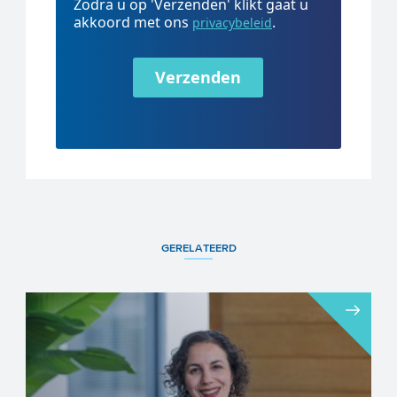
Zodra u op 'Verzenden' klikt gaat u
akkoord met ons
.
privacybeleid
Verzenden
GERELATEERD