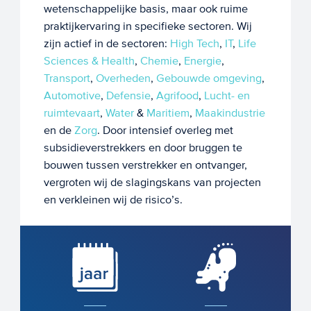
wetenschappelijke basis, maar ook ruime
praktijkervaring in specifieke sectoren. Wij
zijn actief in de sectoren:
High Tech
,
IT
,
Life
Sciences & Health
,
Chemie
,
Energie
,
Transport
,
Overheden
,
Gebouwde omgeving
,
Automotive
,
Defensie
,
Agrifood
,
Lucht- en
ruimtevaart
,
Water
&
Maritiem
,
Maakindustrie
en de
Zorg
. Door intensief overleg met
subsidieverstrekkers en door bruggen te
bouwen tussen verstrekker en ontvanger,
vergroten wij de slagingskans van projecten
en verkleinen wij de risico’s.