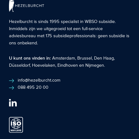
Hezelburcht is sinds 1995 specialist in
WBSO subsidie
.
Inmiddels zijn we uitgegroeid tot een full-service
adviesbureau met 175 subsidieprofessionals: geen subsidie is
ons onbekend.
U kunt ons vinden in:
Amsterdam
,
Brussel
,
Den Haag
,
Düsseldorf
,
Hoevelaken
,
Eindhoven
en
Nijmegen
.
info@hezelburcht.com
088 495 20 00