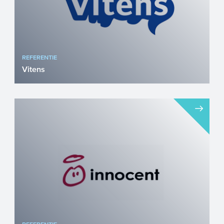
REFERENTIE
Vitens
Schoon drinkwater is geen
vanzelfsprekendheid – het is het
resultaat van voortdurende innovati...