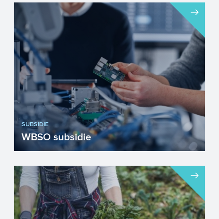
Europa wordt geteisterd door problemen
die een weerslag hebben op het klimaat
en milieu: menselijke ...
SUBSIDIE
WBSO subsidie
Met de WBSO kunnen innovatieve
bedrijven de loonkosten en andere kosten
en uitgaven voor R&D-pro...