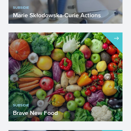
SUBSIDIE
Marie Skłodowska-Curie Actions
De Europese Commissie zet de Marie
Curie Actions in om de
onderzoeksvaardigheden van
onderzoekers te...
SUBSIDIE
Brave New Food