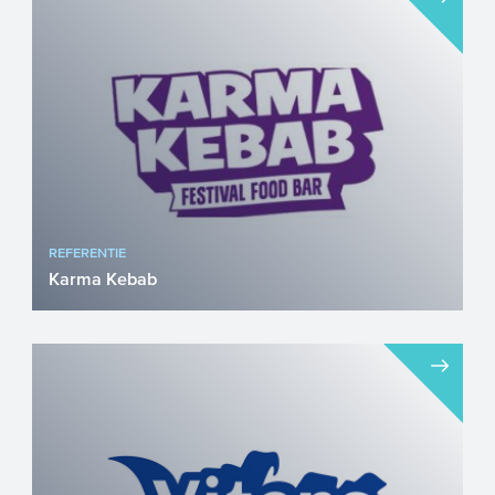
wereld een beetje beter maakt. 100%
biologisch, geteeld tussen ...
REFERENTIE
Karma Kebab
Duurzaamheid bestaat in de huidige tijd
niet alleen uit het gebruik maken van
plantaardige grondstof...