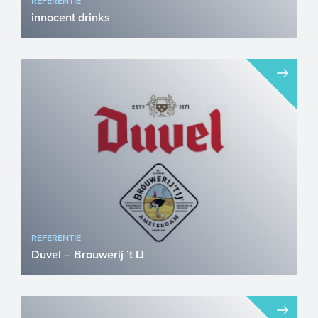
REFERENTIE
innocent drinks
Het bedrijf innocent drinks staat bekend
om de verkoop van duurzame smoothies
en sappen. De groei di...
REFERENTIE
Duvel – Brouwerij ’t IJ
Velen zullen de naam Duvel wel kennen: