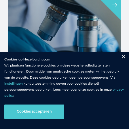
Werk jij aan een oplossing die de sleutel
is tot het versnellen van de transitie naar
een duurzaam e...
Fuctionele cookies
: De functionele cookies plaatsen wij altijd en zijn
Cookies op Hezelburcht.com
Close
noodzakelijk om de website goed te laten werken.
SUBSIDIE
Wij plaatsen functionele cookies om deze website volledig te laten
European Innovation Council (EIC
functioneren. Door middel van analytische cookies meten wij het gebruik
Analytische cookies
: Met analytische cookies meten wij het gebruik van
subsidie)
van de website. Deze cookies gebruiken geen persoonsgegevens. Via
de website. Zo krijgen wij beter inzicht in het functioneren van de
instellingen
kunt u toestemming geven voor cookies die wél
website.
persoonsgegevens gebruiken. Lees meer over onze cookies in onze
privacy
policy
.
De EIC is één van de grootste
Tracking cookies
: Tracking cookies maken gebruik van
innovatieprogramma's van de EU die
persoonsgegevens. Hiermee kunnen we relevante content en
Cookies accepteren
ondersteunt bij baanbrekende tech...
advertenties afstemmen op de voorkeuren van bezoekers.