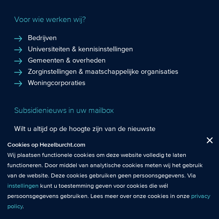
Voor wie werken wij?
Bedrijven
Universiteiten & kennisinstellingen
Gemeenten & overheden
Zorginstellingen & maatschappelijke organisaties
Woningcorporaties
Subsidienieuws in uw mailbox
Wilt u altijd op de hoogte zijn van de nieuwste
Fuctionele cookies
: De functionele cookies plaatsen wij altijd en zijn
subsidiekansen en het laatste subsidienieuws? Schrijf u in
Cookies op Hezelburcht.com
Close
noodzakelijk om de website goed te laten werken.
voor de Hezelburcht Subsidienieuwsbrief!
Wij plaatsen functionele cookies om deze website volledig te laten
functioneren. Door middel van analytische cookies meten wij het gebruik
Analytische cookies
: Met analytische cookies meten wij het gebruik van
Inschrijven nieuwsbrief
van de website. Deze cookies gebruiken geen persoonsgegevens. Via
de website. Zo krijgen wij beter inzicht in het functioneren van de
instellingen
kunt u toestemming geven voor cookies die wél
website.
persoonsgegevens gebruiken. Lees meer over onze cookies in onze
privacy
policy
.
© Hezelburcht 2026
Tracking cookies
: Tracking cookies maken gebruik van