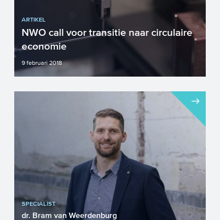
ARTIKEL
NWO call voor transitie naar circulaire
economie
9 februari 2018
In een circulaire economie bestaat er
geen afval en worden grondstoffen
steeds opnieuw gebruikt. Een...
SPECIALIST
dr. Bram van Weerdenburg