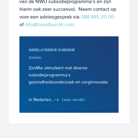
van de NWO subsidieprogramma’s en zijn
hierin ook zeer succesvol. Neem contact op
voor een adviesgesprek via
088 495 20 00
of
info@hezelburcht.com
.
GERELATEERDE SUBSIDIE
ZONMW
ZonMw stimuleert met diverse
subsidieprogramma’s
gezondheidsonderzoek en zorginnovatie
in Nederlan...
Lees verder