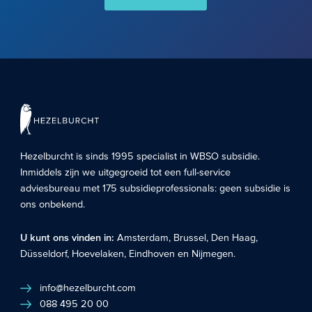
Hezelburcht is sinds 1995 specialist in
WBSO subsidie
.
Inmiddels zijn we uitgegroeid tot een full-service
adviesbureau met 175 subsidieprofessionals: geen subsidie is
ons onbekend.
U kunt ons vinden in:
Amsterdam
,
Brussel
,
Den Haag
,
Düsseldorf
,
Hoevelaken
,
Eindhoven
en
Nijmegen
.
info@hezelburcht.com
088 495 20 00