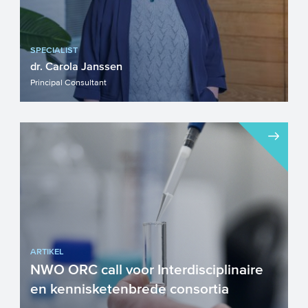
SPECIALIST
dr. Carola Janssen
Principal Consultant
ARTIKEL
NWO ORC call voor Interdisciplinaire
en kennisketenbrede consortia