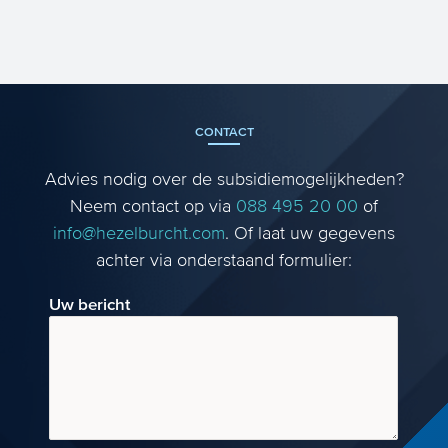
NWO Zwaartekracht is een ideaal
instrument voor toponderzoekers die in
hun vakgebied vernieuwend en ...
CONTACT
Advies nodig over de subsidiemogelijkheden?
Neem contact op via
088 495 20 00
of
info@hezelburcht.com
. Of laat uw gegevens
achter via onderstaand formulier:
Uw bericht