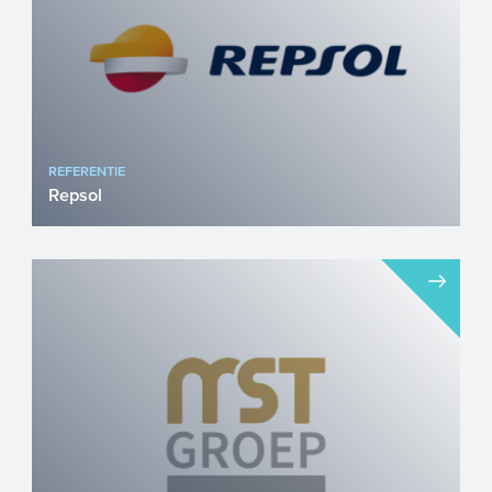
REFERENTIE
Repsol
Repsol is een internationaal
energiebedrijf dat actief is in meer dan 20
landen en investeert in zow...