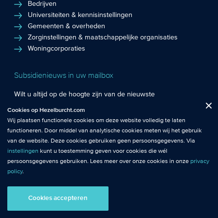
Bedrijven
Universiteiten & kennisinstellingen
Gemeenten & overheden
Zorginstellingen & maatschappelijke organisaties
Woningcorporaties
Subsidienieuws in uw mailbox
Wilt u altijd op de hoogte zijn van de nieuwste
Fuctionele cookies
: De functionele cookies plaatsen wij altijd en zijn
subsidiekansen en het laatste subsidienieuws? Schrijf u in
Cookies op Hezelburcht.com
Close
noodzakelijk om de website goed te laten werken.
voor de Hezelburcht Subsidienieuwsbrief!
Wij plaatsen functionele cookies om deze website volledig te laten
functioneren. Door middel van analytische cookies meten wij het gebruik
Analytische cookies
: Met analytische cookies meten wij het gebruik van
Inschrijven nieuwsbrief
van de website. Deze cookies gebruiken geen persoonsgegevens. Via
de website. Zo krijgen wij beter inzicht in het functioneren van de
instellingen
kunt u toestemming geven voor cookies die wél
website.
persoonsgegevens gebruiken. Lees meer over onze cookies in onze
privacy
policy
.
© Hezelburcht 2026
Tracking cookies
: Tracking cookies maken gebruik van
persoonsgegevens. Hiermee kunnen we relevante content en
Cookies accepteren
AI statement
Algemene Voorwaarden
Privacy
advertenties afstemmen op de voorkeuren van bezoekers.