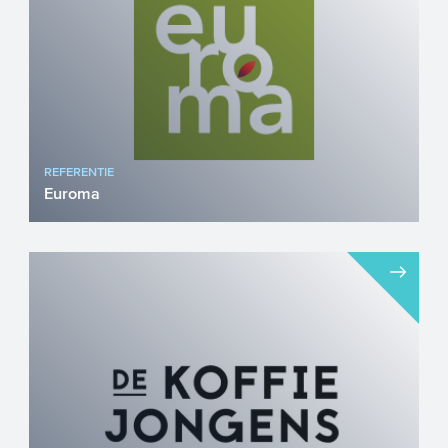
REFERENTIE
Euroma
Euroma is een vooraanstaande
Nederlandse producent van kruiden,
specerijen en smaakoplossingen, met ...