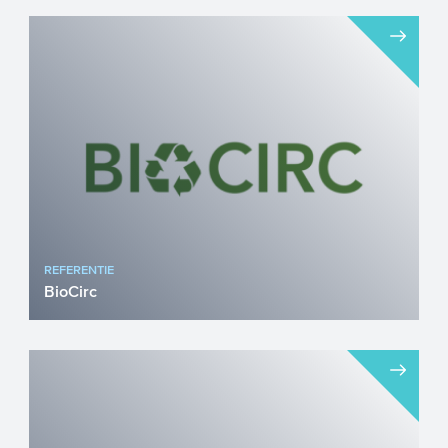
In 2016 kwam de hightech startup
LeydenJar Technologies B.V. tot leven als
spin-out venture van Ener...
REFERENTIE
BioCirc
BioCirc is een Deens circulair
energiebedrijf dat grootschalige
duurzame energieclusters ontwikkelt ...