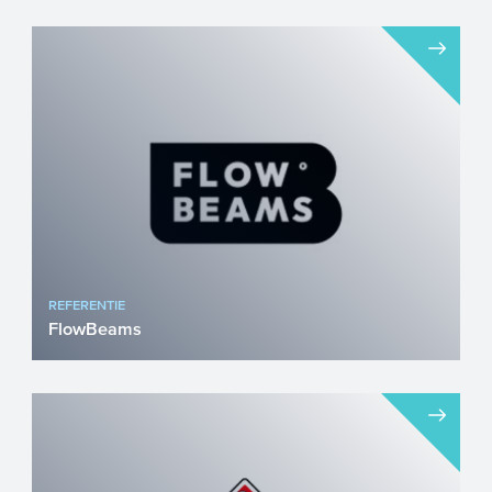
Impierce Technologies is een Europees
bedrijf gevestigd in Nederland, met een
grote ambitie: digital...
REFERENTIE
FlowBeams
FlowBeams is een academische startup
die zich richt op het vernieuwen van de
gezondheidszorg. Wat in...