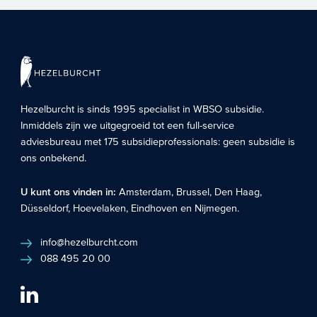
Hezelburcht is sinds 1995 specialist in
WBSO subsidie
.
Inmiddels zijn we uitgegroeid tot een full-service
adviesbureau met 175 subsidieprofessionals: geen subsidie is
ons onbekend.
U kunt ons vinden in:
Amsterdam
,
Brussel
,
Den Haag
,
Düsseldorf
,
Hoevelaken
,
Eindhoven
en
Nijmegen
.
info@hezelburcht.com
088 495 20 00