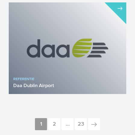
Bijna € 4,2 miljoen CEF-Transport
subsidie voor veilige truckparking aan de
A16 De Gouden Leeuw in...
REFERENTIE
Daa Dublin Airport
Luchthavens staan voor een ingrijpende
verduurzamingsopgave. Van het
reduceren van uitstoot op de lu...
1
2
…
23