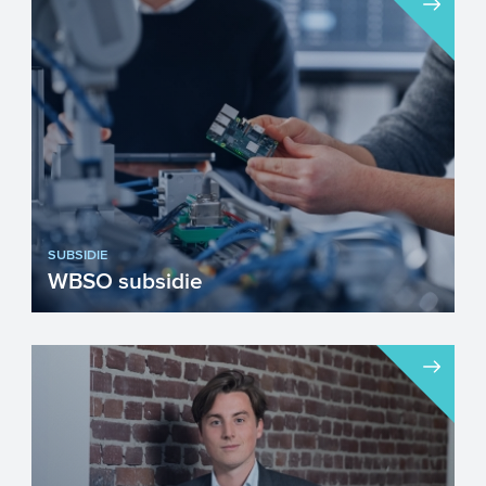
voor economische groei. Toepassing van
ICT krijgt daarbij ee...
SUBSIDIE
WBSO subsidie
Met de WBSO kunnen innovatieve
bedrijven de loonkosten en andere kosten
en uitgaven voor R&D-pro...