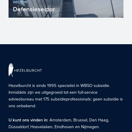
SECTOR
Defensiesector
Innovatieve technologieën, producten en
diensten zijn onmisbaar om de veiligheid
van Nederland en E...
Hezelburcht is sinds 1995 specialist in
WBSO subsidie
.
Inmiddels zijn we uitgegroeid tot een full-service
adviesbureau met 175 subsidieprofessionals: geen subsidie is
ons onbekend.
U kunt ons vinden in:
Amsterdam
,
Brussel
,
Den Haag
,
Düsseldorf
,
Hoevelaken
,
Eindhoven
en
Nijmegen
.