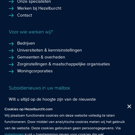
Onze specialisten
Werken bij Hezelburcht
Contact
Voor wie werken wij?
Bedrijven
Universiteiten & kennisinstellingen
Gemeenten & overheden
Zorginstellingen & maatschappelijke organisaties
Woningcorporaties
Subsidienieuws in uw mailbox
Wilt u altijd op de hoogte zijn van de nieuwste
Fuctionele cookies
: De functionele cookies plaatsen wij altijd en zijn
subsidiekansen en het laatste subsidienieuws? Schrijf u in
Cookies op Hezelburcht.com
Close
noodzakelijk om de website goed te laten werken.
voor de Hezelburcht Subsidienieuwsbrief!
Wij plaatsen functionele cookies om deze website volledig te laten
functioneren. Door middel van analytische cookies meten wij het gebruik
Analytische cookies
: Met analytische cookies meten wij het gebruik van
Inschrijven nieuwsbrief
van de website. Deze cookies gebruiken geen persoonsgegevens. Via
de website. Zo krijgen wij beter inzicht in het functioneren van de
instellingen
kunt u toestemming geven voor cookies die wél