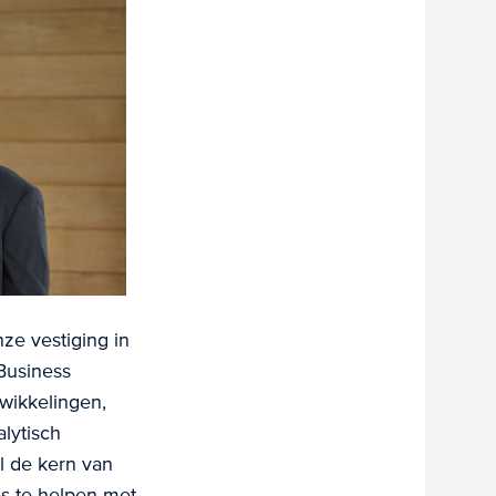
nze vestiging in
Business
wikkelingen,
alytisch
l de kern van
es te helpen met