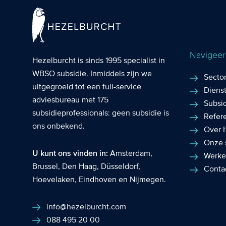
Navigeer 
Hezelburcht is sinds 1995 specialist in
WBSO subsidie
. Inmiddels zijn we
Secto
uitgegroeid tot een full-service
Diens
adviesbureau met 175
Subsi
subsidieprofessionals: geen subsidie is
Refer
ons onbekend.
Over 
Onze 
U kunt ons vinden in:
Amsterdam
,
Werke
Brussel
,
Den Haag
,
Düsseldorf
,
Conta
Hoevelaken
,
Eindhoven
en
Nijmegen
.
info@hezelburcht.com
088 495 20 00