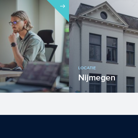
LOCATIE
Nijmegen
n belangrijke
Bezoekadres Berg en D
or economische groei.
ICT krijgt daarbij ee...