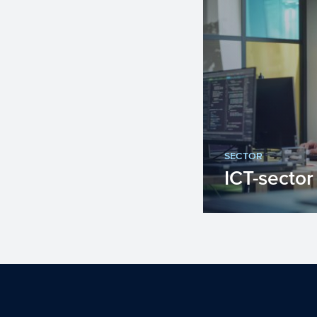
SECTOR
ICT-sector
Innovatie is ee
voorwaarde vo
Toepassing van 