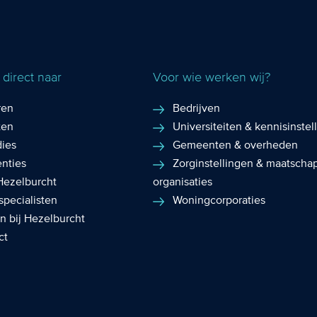
direct naar
Voor wie werken wij?
ren
Bedrijven
ten
Universiteiten & kennisinstel
dies
Gemeenten & overheden
enties
Zorginstellingen & maatschap
Hezelburcht
organisaties
specialisten
Woningcorporaties
n bij Hezelburcht
ct