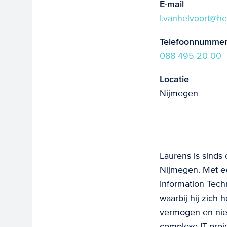
E-mail
l.vanhelvoort@h
Telefoonnumme
088 495 20 00
Locatie
Nijmegen
Laurens is sinds 
Nijmegen. Met ee
Information Tech
waarbij hij zich 
vermogen en nieu
complexe IT-proj