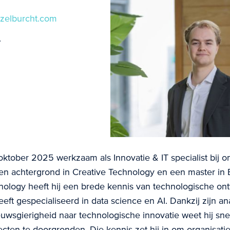
ezelburcht.com
r
oktober 2025 werkzaam als Innovatie & IT specialist bij o
n achtergrond in Creative Technology en een master in 
nology heeft hij een brede kennis van technologische ont
heeft gespecialiseerd in data science en AI. Dankzij zijn an
wsgierigheid naar technologische innovatie weet hij sne
ecten te doorgronden. Die kennis zet hij in om organisati