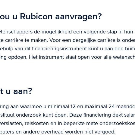
ou u Rubicon aanvragen?
etenschappers de mogelijkheid een volgende stap in hun
e carrière te maken. Voor een dergelijke carrière is ond
behulp van dit financieringsinstrument kunt u aan een bui
aring opdoen. Het instrument staat open voor alle wetensc
t u aan?
iering aan waarmee u minimaal 12 en maximaal 24 maande
stituut onderzoek kunt doen. Deze financiering dekt salar
verslasten, reiskosten en in beperkte mate onderzoekskos
mputers en andere overhead worden niet vergoed.