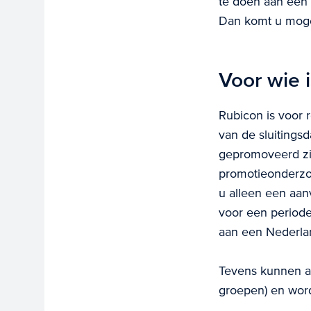
te doen aan een 
Dan komt u moge
Voor wie 
Rubicon is voor
van de sluitings
gepromoveerd zi
promotieonderzoe
u alleen een aanv
voor een periode
aan een Nederla
Tevens kunnen al
groepen) en word