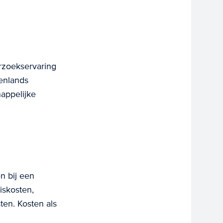
erzoekservaring
tenlands
happelijke
n bij een
iskosten,
ten. Kosten als