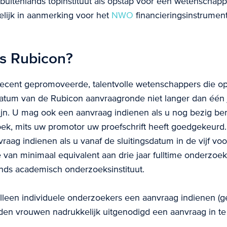
buitenlands topinstituut als opstap voor een wetenschappe
lijk in aanmerking voor het
NWO
financieringsinstrumen
is Rubicon?
 recent gepromoveerde, talentvolle wetenschappers die 
datum van de Rubicon aanvraagronde niet langer dan één 
jn. U mag ook een aanvraag indienen als u nog bezig be
k, mits uw promotor uw proefschrift heeft goedgekeurd.
raag indienen als u vanaf de sluitingsdatum in de vijf vo
 van minimaal equivalent aan drie jaar fulltime onderzoe
nds academisch onderzoeksinstituut.
leen individuele onderzoekers een aanvraag indienen (g
en vrouwen nadrukkelijk uitgenodigd een aanvraag in te