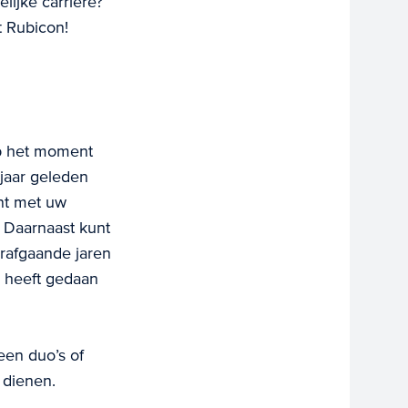
lijke carrière?
t Rubicon!
op het moment
jaar geleden
nt met uw
 Daarnaast kunt
orafgaande jaren
k heeft gedaan
een duo’s of
 dienen.