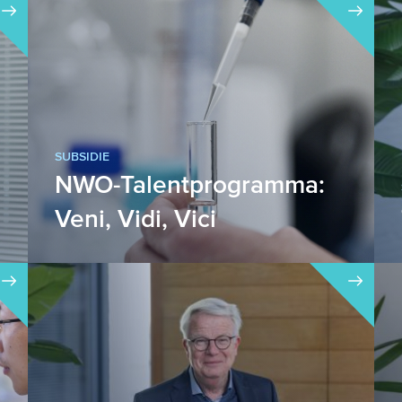
SUBSIDIE
NWO-Talentprogramma:
Veni, Vidi, Vici
Het NWO-Talentprogramma bestaat
uit drie financieringsvormen voor
talentvolle, creatieve onderzoeker...