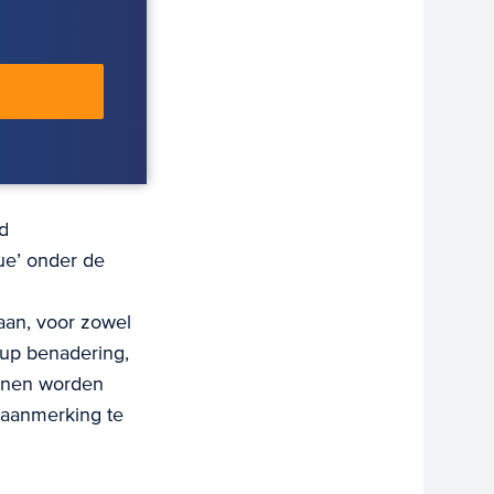
d
ue’ onder de
aan, voor zowel
up benadering,
unnen worden
n aanmerking te