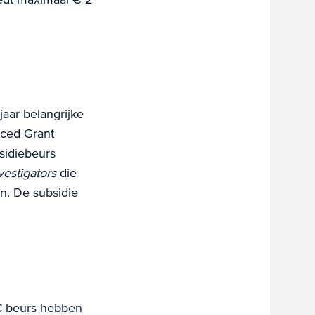
aar belangrijke
ced Grant
diebeurs ​​
vestigators
die
n. De subsidie
 beurs ​​hebben