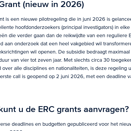
Grant (nieuw in 2026)
t is een nieuwe pilotregeling die in juni 2026 is gelance
ellente hoofdonderzoekers (principal investigators) in elk
eeën die verder gaan dan de reikwijdte van een reguliere 
d aan onderzoek dat een heel vakgebied wil transformere
srichtingen wil openen. De subsidie bedraagt maximaal 
duur van vier tot zeven jaar. Met slechts circa 30 toegek
 over alle disciplines en nationaliteiten, is deze regeling u
eerste call is geopend op 2 juni 2026, met een deadline 
unt u de ERC grants aanvragen?
erse deadlines en budgetten gepubliceerd voor het nie