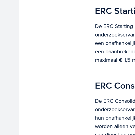
ERC Start
De ERC Starting 
onderzoekservari
een onafhankelij
een baanbrekend 
maximaal € 1,5 mi
ERC Conso
De ERC Consolida
onderzoekservar
hun onafhankelij
worden alleen ve
van dienst en ee