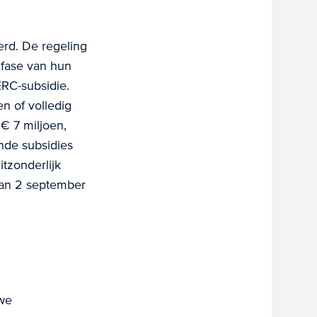
erd. De regeling
e fase van hun
ERC-subsidie.
n of volledig
€ 7 miljoen,
ende subsidies
itzonderlijk
van 2 september
uwe