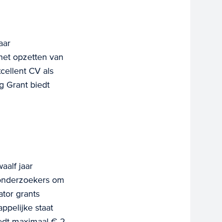
aar
 het opzetten van
cellent CV als
g Grant biedt
aalf jaar
 onderzoekers om
ator grants
pelijke staat
iedt maximaal € 2