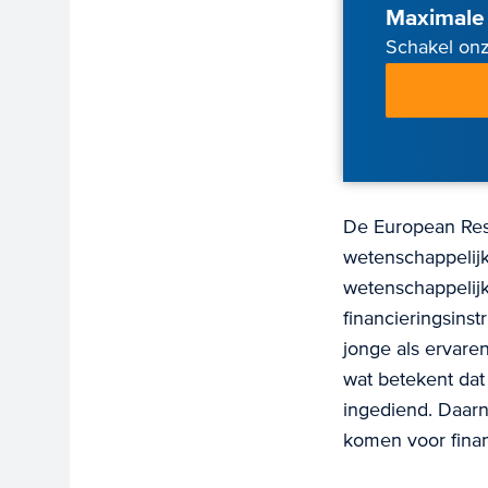
Maximale 
Schakel onz
De European Res
wetenschappelij
wetenschappelijk
financieringsins
jonge als ervar
wat betekent da
ingediend. Daarna
komen voor finan