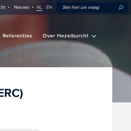
cht
Nieuws
NL
EN
Referenties
Over Hezelburcht
(ERC)