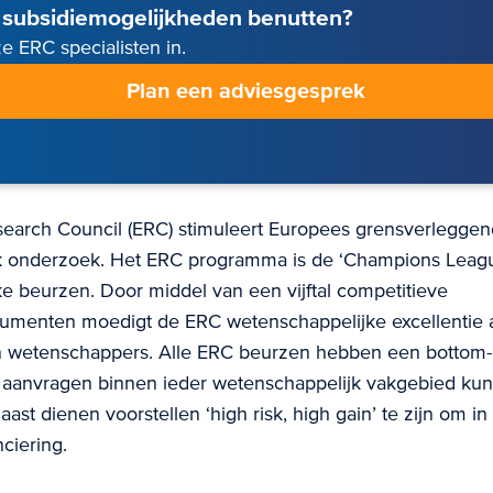
subsidiemogelijkheden benutten?
e ERC specialisten in.
Plan een adviesgesprek
earch Council (ERC) stimuleert Europees grensverleggen
k onderzoek. Het ERC programma is de ‘Champions Leag
e beurzen. Door middel van een vijftal competitieve
trumenten moedigt de ERC wetenschappelijke excellentie 
en wetenschappers. Alle ERC beurzen hebben een bottom-
t aanvragen binnen ieder wetenschappelijk vakgebied k
ast dienen voorstellen ‘high risk, high gain’ te zijn om i
ciering.