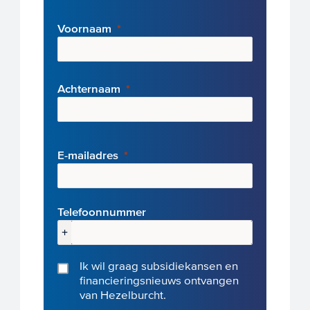
Voornaam
Achternaam
E-mai
ladres
Telefoonnummer
+
Ik wil graag subsidiekansen en
financieringsnieuws ontvangen
van Hezelburcht.