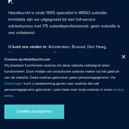
Hezelburcht is sinds 1995 specialist in
WBSO subsidie
.
Inmiddels zijn we uitgegroeid tot een full-service
adviesbureau met 175 subsidieprofessionals: geen subsidie is
ons onbekend.
U kunt ons vinden in:
Amsterdam
,
Brussel
,
Den Haag
,
Düsseldorf
,
Hoevelaken
,
Eindhoven
en
Nijmegen
.
Fuctionele cookies
: De functionele cookies plaatsen wij altijd en zijn
Cookies op Hezelburcht.com
Close
noodzakelijk om de website goed te laten werken.
Wij plaatsen functionele cookies om deze website volledig te laten
info@hezelburcht.com
functioneren. Door middel van analytische cookies meten wij het gebruik
088 495 20 00
Analytische cookies
: Met analytische cookies meten wij het gebruik van
van de website. Deze cookies gebruiken geen persoonsgegevens. Via
de website. Zo krijgen wij beter inzicht in het functioneren van de
instellingen
kunt u toestemming geven voor cookies die wél
website.
persoonsgegevens gebruiken. Lees meer over onze cookies in onze
privacy
policy
.
Tracking cookies
: Tracking cookies maken gebruik van
persoonsgegevens. Hiermee kunnen we relevante content en
Cookies accepteren
advertenties afstemmen op de voorkeuren van bezoekers.
Switch to English