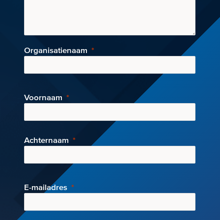
Organisatienaam
Voornaam
Achternaam
E-mai
ladres