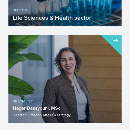
SECTOR
Life Sciences & Health sector
In de Nederlandse gezondheidszorg is
het vanzelfsprekend dat men zich richt op
de persoon en niet op...
SPECIALIST
Hager Bassyouni, MSc
Director European Affairs & Strategy