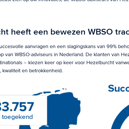
cht heeft een bewezen WBSO tra
uccesvolle aanvragen en een slagingskans van 99% beho
top van WBSO-adviseurs in Nederland. De klanten van He
ltinationals – kiezen keer op keer voor Hezelburcht van
 kwaliteit en betrokkenheid.