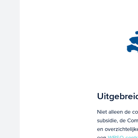
Uitgebrei
Niet alleen de c
subsidie, de Com
en overzichtelij
een
WBSO-contr