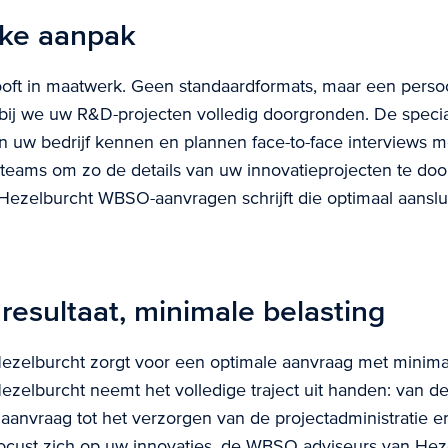
jke aanpak
oft in maatwerk. Geen standaardformats, maar een persoo
ij we uw R&D-projecten volledig doorgronden. De specia
n uw bedrijf kennen en plannen face-to-face interviews me
teams om zo de details van uw innovatieprojecten te doo
 Hezelburcht WBSO-aanvragen schrijft die optimaal aanslu
resultaat, minimale belasting
zelburcht zorgt voor een optimale aanvraag met minimal
Hezelburcht neemt het volledige traject uit handen: van d
 aanvraag tot het verzorgen van de projectadministratie 
ocust zich op uw innovaties, de WBSO adviseurs van Hez