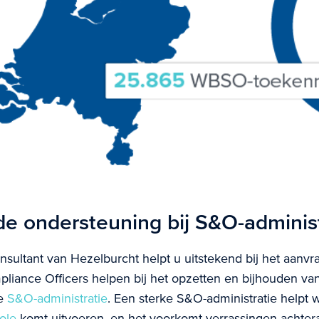
de ondersteuning bij S&O-administ
onsultant van Hezelburcht helpt u uitstekend bij het aa
pliance Officers helpen bij het opzetten en bijhouden v
ke
S&O-administratie
. Een sterke S&O-administratie help
ole
komt uitvoeren, en het voorkomt verrassingen achtera