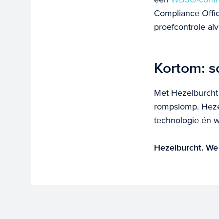
Compliance Offic
proefcontrole al
Kortom: s
Met Hezelburcht 
rompslomp. Heze
technologie én 
Hezelburcht. We