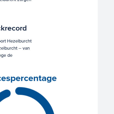
ckrecord
ort Hezelburcht
zelburcht – van
wege de