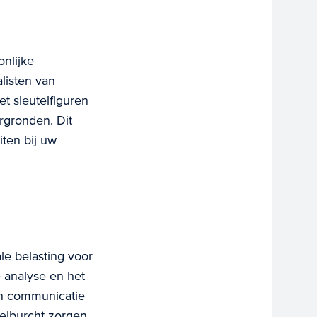
nlijke
listen van
t sleutelfiguren
rgronden. Dit
iten bij uw
e belasting voor
e analyse en het
en communicatie
elburcht zorgen