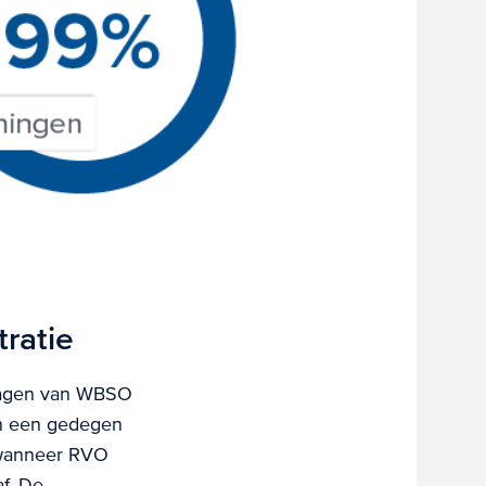
ratie
nvragen van WBSO
an een gedegen
t wanneer RVO
f. De