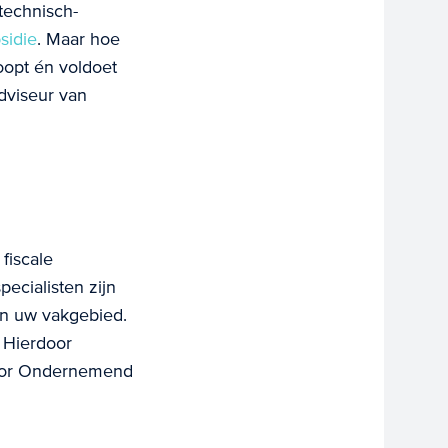
technisch-
idie
. Maar hoe
oopt én voldoet
dviseur van
fiscale
ecialisten zijn
an uw vakgebied.
. Hierdoor
 voor Ondernemend