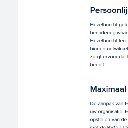
Persoonli
Hezelburcht gelo
benadering waarb
Hezelburcht lere
binnen ontwikkel
zorgt ervoor dat
bedrijf.
Maximaal 
De aanpak van He
uw organisatie. 
opstellen van de
met de RVO. U f