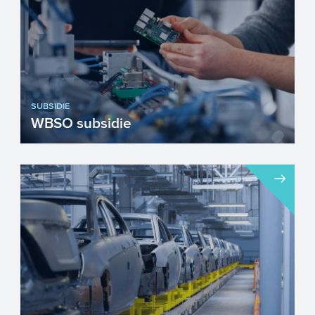
SUBSIDIE
WBSO subsidie
Met de WBSO kunnen innovatieve
bedrijven de loonkosten en andere kosten
en uitgaven voor R&D-pro...