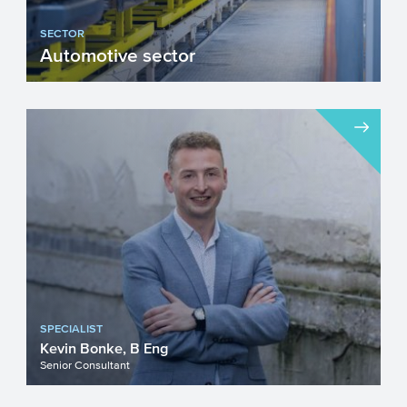
SECTOR
Automotive sector
Na meer dan honderd jaar onstuimige
groei staat de Automotive sector voor een
aantal geweldige opgav...
SPECIALIST
Kevin Bonke, B Eng
Senior Consultant