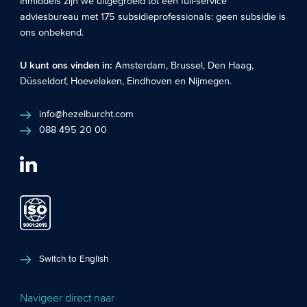
Inmiddels zijn we uitgegroeid tot een full-service
adviesbureau met 175 subsidieprofessionals: geen subsidie is
ons onbekend.
U kunt ons vinden in:
Amsterdam
,
Brussel
,
Den Haag
,
Düsseldorf
,
Hoevelaken
,
Eindhoven
en
Nijmegen
.
info@hezelburcht.com
088 495 20 00
Switch to English
Navigeer direct naar