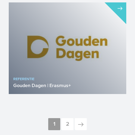
Project Buurtzorg COPD
Preventieprogramma Doel van het project
is het opzetten van een samenwerkings...
REFERENTIE
Gouden Dagen | Erasmus+
Samen met het consortium bestaande uit
Leyden Academy (NL), Fundación Harena
(ES), Deos (SL), Allyo...
1
2