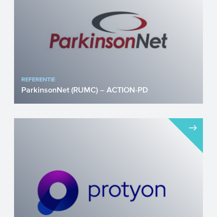
REFERENTIE
ParkinsonNet (RUMC) – ACTION-PD
Parkinson is een ziekte die steeds meer
mensen steeds vroeger treft. Om de
langdurige zorg voor deze...