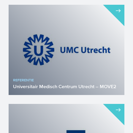
Wanneer een zwangere vrouw een
infectie zoals een verkoudheid, griep of
COVID-19 doormaakt, kan dit ...
REFERENTIE
Universitair Medisch Centrum Utrecht – MOVE2
In beweging om sociale (re)integratie in
psychose te ondersteunen Vrije tijd is een
belangrijk onder...