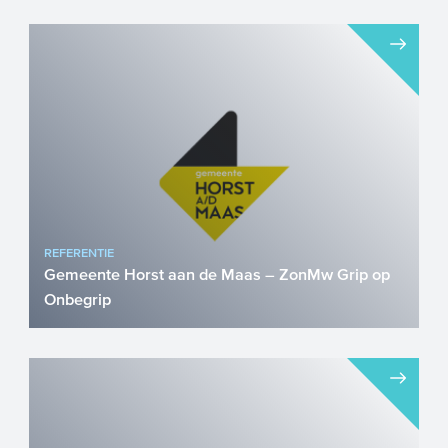
FEMCHIP ontvangt NWO Perspectief
subsidie Endometriose (10% van de
vrouwen) en adenomyose (30% van d...
REFERENTIE
Gemeente Horst aan de Maas – ZonMw Grip op
Onbegrip
In deze ingewikkelde maatschappij en
door onze individuele verschillen gaan we
allemaal anders om me...