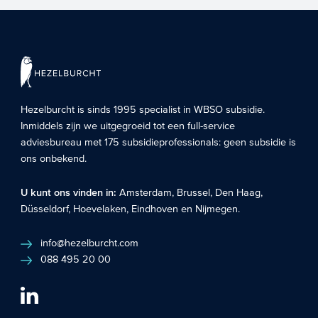
Hezelburcht is sinds 1995 specialist in
WBSO subsidie
.
Inmiddels zijn we uitgegroeid tot een full-service
adviesbureau met 175 subsidieprofessionals: geen subsidie is
ons onbekend.
U kunt ons vinden in:
Amsterdam
,
Brussel
,
Den Haag
,
Düsseldorf
,
Hoevelaken
,
Eindhoven
en
Nijmegen
.
info@hezelburcht.com
088 495 20 00