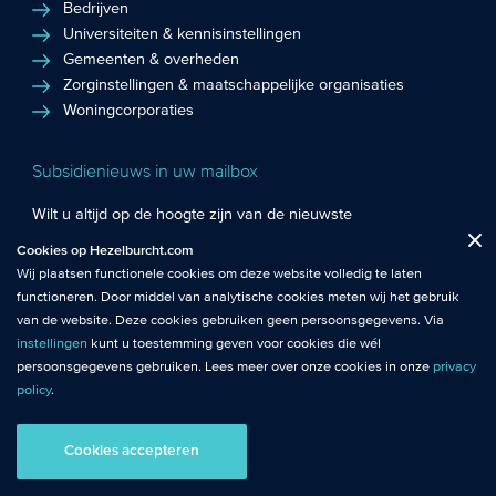
Bedrijven
Universiteiten & kennisinstellingen
Gemeenten & overheden
Zorginstellingen & maatschappelijke organisaties
Woningcorporaties
Subsidienieuws in uw mailbox
Wilt u altijd op de hoogte zijn van de nieuwste
Fuctionele cookies
: De functionele cookies plaatsen wij altijd en zijn
subsidiekansen en het laatste subsidienieuws? Schrijf u in
Cookies op Hezelburcht.com
Close
noodzakelijk om de website goed te laten werken.
voor de Hezelburcht Subsidienieuwsbrief!
Wij plaatsen functionele cookies om deze website volledig te laten
functioneren. Door middel van analytische cookies meten wij het gebruik
Analytische cookies
: Met analytische cookies meten wij het gebruik van
Inschrijven nieuwsbrief
van de website. Deze cookies gebruiken geen persoonsgegevens. Via
de website. Zo krijgen wij beter inzicht in het functioneren van de
instellingen
kunt u toestemming geven voor cookies die wél
website.
persoonsgegevens gebruiken. Lees meer over onze cookies in onze
privacy
policy
.
© Hezelburcht 2026
Tracking cookies
: Tracking cookies maken gebruik van
persoonsgegevens. Hiermee kunnen we relevante content en
Cookies accepteren
AI statement
Algemene Voorwaarden
Privacy
advertenties afstemmen op de voorkeuren van bezoekers.