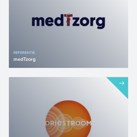
REFERENTIE
medTzorg
Digitale consultvoorbereiding in de
huisartsenspoedzorg met medTview
medTzorg, een landelijke zorgor...