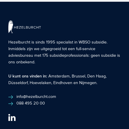
Hezelburcht is sinds 1995 specialist in
WBSO subsidie
.
Inmiddels zijn we uitgegroeid tot een full-service
adviesbureau met 175 subsidieprofessionals: geen subsidie is
ons onbekend.
U kunt ons vinden in:
Amsterdam
,
Brussel
,
Den Haag
,
Düsseldorf
,
Hoevelaken
,
Eindhoven
en
Nijmegen
.
info@hezelburcht.com
088 495 20 00