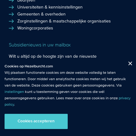
Bedrijven
Universiteiten & kennisinstellingen
Gemeenten & overheden
Zorginstellingen & maatschappelijke organisaties
Woningcorporaties
Subsidienieuws in uw mailbox
Wilt u altijd op de hoogte zijn van de nieuwste
Fuctionele cookies
: De functionele cookies plaatsen wij altijd en zijn
subsidiekansen en het laatste subsidienieuws? Schrijf u in
Cookies op Hezelburcht.com
Close
noodzakelijk om de website goed te laten werken.
voor de Hezelburcht Subsidienieuwsbrief!
Wij plaatsen functionele cookies om deze website volledig te laten
functioneren. Door middel van analytische cookies meten wij het gebruik
Analytische cookies
: Met analytische cookies meten wij het gebruik van
Inschrijven nieuwsbrief
van de website. Deze cookies gebruiken geen persoonsgegevens. Via
de website. Zo krijgen wij beter inzicht in het functioneren van de
instellingen
kunt u toestemming geven voor cookies die wél
website.
persoonsgegevens gebruiken. Lees meer over onze cookies in onze
privacy
policy
.
© Hezelburcht 2026
Tracking cookies
: Tracking cookies maken gebruik van
persoonsgegevens. Hiermee kunnen we relevante content en
Cookies accepteren
AI statement
Algemene Voorwaarden
Privacy
advertenties afstemmen op de voorkeuren van bezoekers.