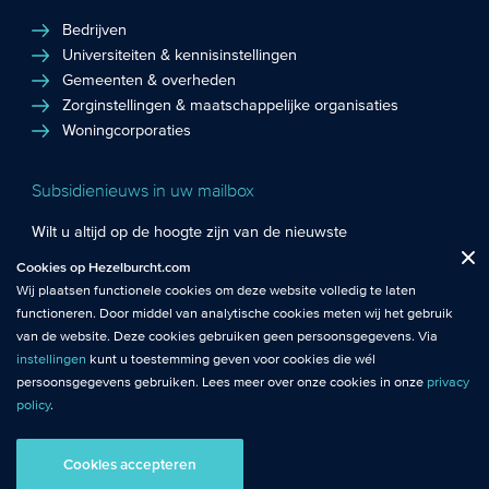
Bedrijven
Universiteiten & kennisinstellingen
Gemeenten & overheden
Zorginstellingen & maatschappelijke organisaties
Woningcorporaties
Subsidienieuws in uw mailbox
Wilt u altijd op de hoogte zijn van de nieuwste
Fuctionele cookies
: De functionele cookies plaatsen wij altijd en zijn
subsidiekansen en het laatste subsidienieuws? Schrijf u in
Cookies op Hezelburcht.com
Close
noodzakelijk om de website goed te laten werken.
voor de Hezelburcht Subsidienieuwsbrief!
Wij plaatsen functionele cookies om deze website volledig te laten
functioneren. Door middel van analytische cookies meten wij het gebruik
Analytische cookies
: Met analytische cookies meten wij het gebruik van
Inschrijven nieuwsbrief
van de website. Deze cookies gebruiken geen persoonsgegevens. Via
de website. Zo krijgen wij beter inzicht in het functioneren van de
instellingen
kunt u toestemming geven voor cookies die wél
website.
persoonsgegevens gebruiken. Lees meer over onze cookies in onze
privacy
policy
.
© Hezelburcht 2026
Tracking cookies
: Tracking cookies maken gebruik van
persoonsgegevens. Hiermee kunnen we relevante content en
Cookies accepteren
AI statement
Algemene Voorwaarden
Privacy
advertenties afstemmen op de voorkeuren van bezoekers.