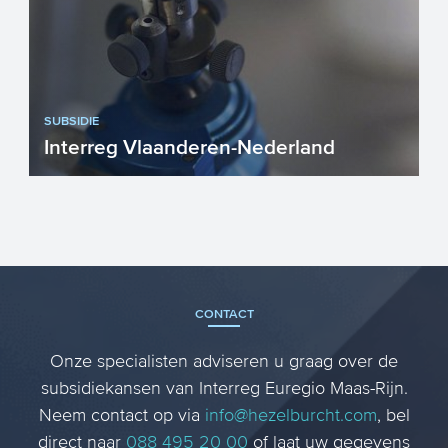
SUBSIDIE
Interreg Vlaanderen-Nederland
In Interreg Vlaanderen Nederland werken
organisaties aan weerszijden van de
grens samen om innovatie...
CONTACT
Onze specialisten adviseren u graag over de
subsidiekansen van Interreg Euregio Maas-Rijn.
Neem contact op via
info@hezelburcht.com
, bel
direct naar
088 495 20 00
of laat uw gegevens