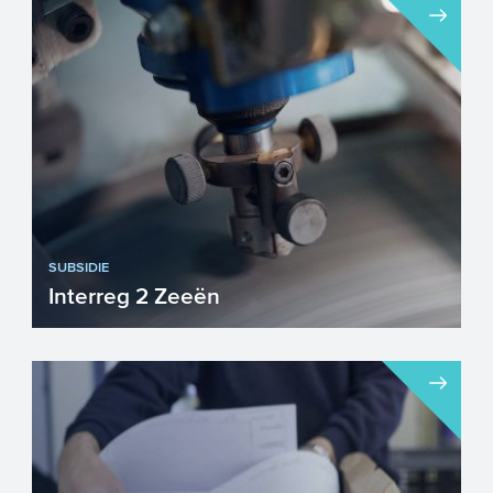
SUBSIDIE
Interreg 2 Zeeën
In Interreg 2 Zeeën zetten de
kustgebieden van Frankrijk, Engeland,
België en Nederland zich gezam...