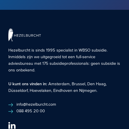
Hezelburcht is sinds 1995 specialist in
WBSO subsidie
.
Inmiddels zijn we uitgegroeid tot een full-service
adviesbureau met 175 subsidieprofessionals: geen subsidie is
ons onbekend.
U kunt ons vinden in:
Amsterdam
,
Brussel
,
Den Haag
,
Düsseldorf
,
Hoevelaken
,
Eindhoven
en
Nijmegen
.
info@hezelburcht.com
088 495 20 00