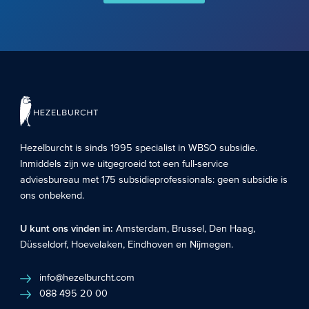
Hezelburcht is sinds 1995 specialist in
WBSO subsidie
.
Inmiddels zijn we uitgegroeid tot een full-service
adviesbureau met 175 subsidieprofessionals: geen subsidie is
ons onbekend.
U kunt ons vinden in:
Amsterdam
,
Brussel
,
Den Haag
,
Düsseldorf
,
Hoevelaken
,
Eindhoven
en
Nijmegen
.
info@hezelburcht.com
088 495 20 00