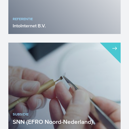
REFERENTIE
IntoInternet B.V.
OP-Oost R&D Samenwerkingsproject –
Intelligent zend/ontvangstation Voor
bedrijven en parti...
SUBSIDIE
SNN (EFRO Noord-Nederland)