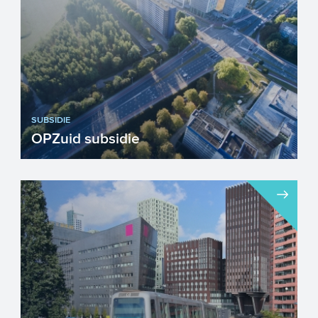
SUBSIDIE
OPZuid subsidie
OPZuid is een innovatiesubsidie die
wordt ingezet om het
concurrentievermogen van de provincies
Zeel...