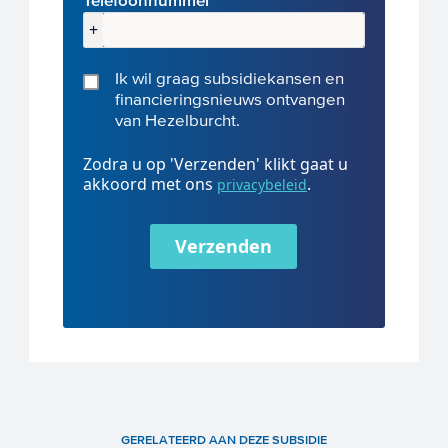
Telefoonnummer
+
Ik wil graag subsidiekansen en
financieringsnieuws ontvangen
van Hezelburcht.
Zodra u op 'Verzenden' klikt gaat u
akkoord met ons
.
privacybeleid
Verzenden
GERELATEERD AAN DEZE SUBSIDIE