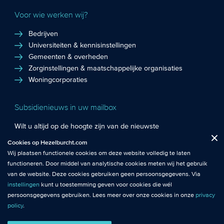
Voor wie werken wij?
Bedrijven
Universiteiten & kennisinstellingen
Gemeenten & overheden
Zorginstellingen & maatschappelijke organisaties
Woningcorporaties
Subsidienieuws in uw mailbox
Wilt u altijd op de hoogte zijn van de nieuwste
Fuctionele cookies
: De functionele cookies plaatsen wij altijd en zijn
subsidiekansen en het laatste subsidienieuws? Schrijf u in
Cookies op Hezelburcht.com
Close
noodzakelijk om de website goed te laten werken.
voor de Hezelburcht Subsidienieuwsbrief!
Wij plaatsen functionele cookies om deze website volledig te laten
functioneren. Door middel van analytische cookies meten wij het gebruik
Analytische cookies
: Met analytische cookies meten wij het gebruik van
Inschrijven nieuwsbrief
van de website. Deze cookies gebruiken geen persoonsgegevens. Via
de website. Zo krijgen wij beter inzicht in het functioneren van de
instellingen
kunt u toestemming geven voor cookies die wél
website.
persoonsgegevens gebruiken. Lees meer over onze cookies in onze
privacy
policy
.
© Hezelburcht 2026
Tracking cookies
: Tracking cookies maken gebruik van