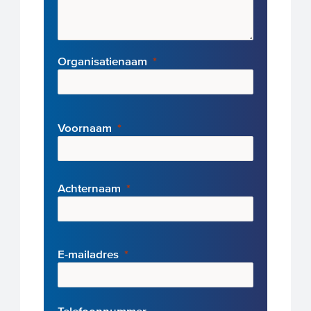
Organisatienaam
Voornaam
Achternaam
E-mai
ladres