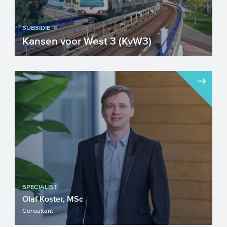
SUBSIDIE
Kansen voor West 3 (KvW3)
Binnen Kansen voor West zetten
bedrijven en publieke partners uit de
Randstad zich samen in om de re...
SPECIALIST
Olaf Koster, MSc
Consultant