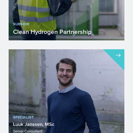
SUBSIDIE
Clean Hydrogen Partnership
Werkt u aan de ontwikkeling van
baanbrekende waterstoftechnologieën?
Vraag dan subsidie aan vanuit ...
SPECIALIST
Luuk Janssen, MSc
Senior Consultant