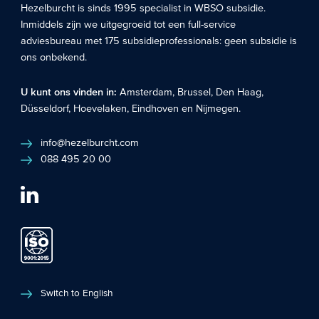
Hezelburcht is sinds 1995 specialist in
WBSO subsidie
.
Inmiddels zijn we uitgegroeid tot een full-service
adviesbureau met 175 subsidieprofessionals: geen subsidie is
ons onbekend.
U kunt ons vinden in:
Amsterdam
,
Brussel
,
Den Haag
,
Düsseldorf
,
Hoevelaken
,
Eindhoven
en
Nijmegen
.
info@hezelburcht.com
088 495 20 00
Switch to English