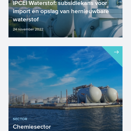
IPCEI Waterstof: subsidiekans voor
import en opslag van hernieuwbare
waterstof
24 november 2022
In de zomer van 2020 is er een
interessepeiling geweest voor de IPCEI
Waterstof. Heeft u destijds me...
SECTOR
Chemiesector