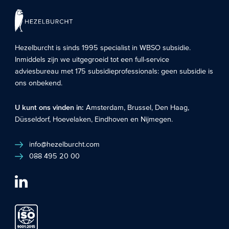
Hezelburcht is sinds 1995 specialist in
WBSO subsidie
.
Inmiddels zijn we uitgegroeid tot een full-service
adviesbureau met 175 subsidieprofessionals: geen subsidie is
ons onbekend.
U kunt ons vinden in:
Amsterdam
,
Brussel
,
Den Haag
,
Düsseldorf
,
Hoevelaken
,
Eindhoven
en
Nijmegen
.
info@hezelburcht.com
088 495 20 00