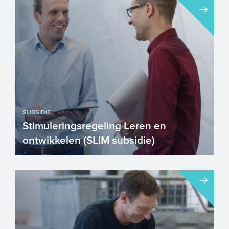
SUBSIDIE
Stimuleringsregeling Leren en
ontwikkelen (SLIM subsidie)
Gaat u als mkb’er investeren in de
leercurve en ontwikkeling van
medewerkers? Of bent u als sa...