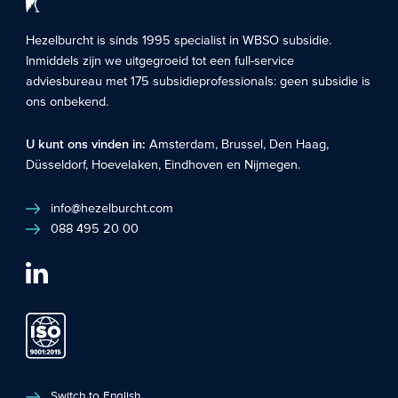
Hezelburcht is sinds 1995 specialist in
WBSO subsidie
.
Inmiddels zijn we uitgegroeid tot een full-service
adviesbureau met 175 subsidieprofessionals: geen subsidie is
ons onbekend.
U kunt ons vinden in:
Amsterdam
,
Brussel
,
Den Haag
,
Düsseldorf
,
Hoevelaken
,
Eindhoven
en
Nijmegen
.
info@hezelburcht.com
088 495 20 00
Switch to English