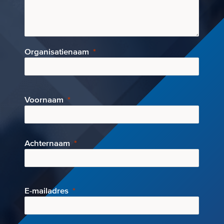
Organisatienaam
Voornaam
Achternaam
E-mai
ladres