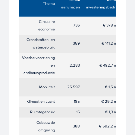
Thema
fi
aanvragen
investeringsbedrag
voor
Circulaire
736
€ 378 mln
€ 18
economie
Grondstoffen- en
€
359
€ 141,2 mln
watergebruik
Voedselvoorziening
€ 
en
2.283
€ 492,7 mln
landbouwproductie
€ 
Mobiliteit
25.597
€ 1,5 mln
Klimaat en Lucht
185
€ 29,2 mln
€ 1,
Ruimtegebruik
15
€ 1,3 mln
€ 0,
Gebouwde
€ 
388
€ 592,2 mln
omgeving