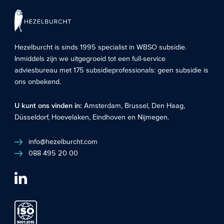
Hezelburcht is sinds 1995 specialist in
WBSO subsidie
.
Inmiddels zijn we uitgegroeid tot een full-service
adviesbureau met 175 subsidieprofessionals: geen subsidie is
ons onbekend.
U kunt ons vinden in:
Amsterdam
,
Brussel
,
Den Haag
,
Düsseldorf
,
Hoevelaken
,
Eindhoven
en
Nijmegen
.
info@hezelburcht.com
088 495 20 00