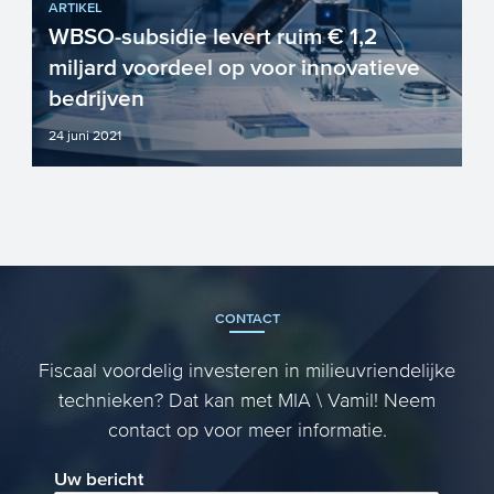
ARTIKEL
WBSO-subsidie levert ruim € 1,2
miljard voordeel op voor innovatieve
bedrijven
24 juni 2021
De balans voor WBSO 2020 is
opgemaakt: ruim 20.000 Nederlandse
bedrijven hebben in totaal € 1,2 mi...
CONTACT
Fiscaal voordelig investeren in milieuvriendelijke
technieken? Dat kan met MIA \ Vamil! Neem
contact op voor meer informatie.
Uw bericht