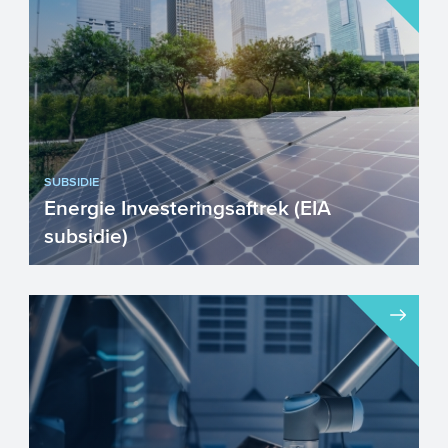
activiteiten van wat later een ...
SUBSIDIE
Energie Investeringsaftrek (EIA
subsidie)
De EIA levert fiscaal voordeel op over
investeringen van bedrijven in
energiebesparende technieken e...