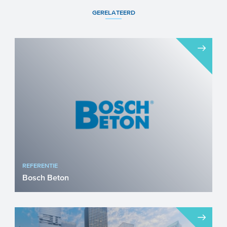
GERELATEERD
REFERENTIE
Bosch Beton
In 1968, achter een boerderij in
Kootwijkerbroek, begonnen de eerste