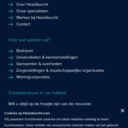
Over Hezelburcht
Onze specialisten
Werken bij Hezelburcht
Contact
Voor wie werken wij?
Bedrijven
Universiteiten & kennisinstellingen
Gemeenten & overheden
Zorginstellingen & maatschappelijke organisaties
Woningcorporaties
Subsidienieuws in uw mailbox
Wilt u altijd op de hoogte zijn van de nieuwste
Fuctionele cookies
: De functionele cookies plaatsen wij altijd en zijn
subsidiekansen en het laatste subsidienieuws? Schrijf u in
Cookies op Hezelburcht.com
Close
noodzakelijk om de website goed te laten werken.
voor de Hezelburcht Subsidienieuwsbrief!
Wij plaatsen functionele cookies om deze website volledig te laten
functioneren. Door middel van analytische cookies meten wij het gebruik