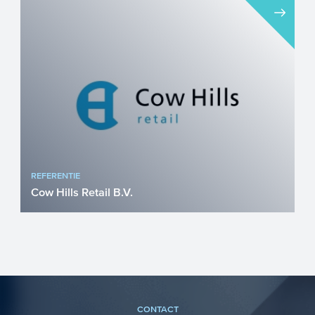
De maakindustrie is dé industrie
waarbinnen nieuwe producten worden
vervaardigd uit materialen. Het...
REFERENTIE
Cow Hills Retail B.V.
Cow Hills Retail wil hun kassasysteem en
de mogelijkheden die dit biedt voor een
JIT-voorraadbeheers...
CONTACT