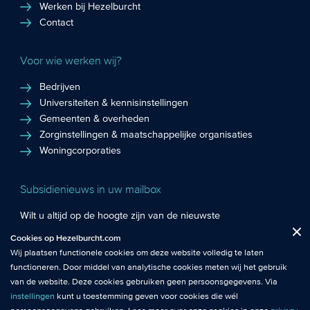
Werken bij Hezelburcht
Contact
Voor wie werken wij?
Bedrijven
Universiteiten & kennisinstellingen
Gemeenten & overheden
Zorginstellingen & maatschappelijke organisaties
Woningcorporaties
Subsidienieuws in uw mailbox
Wilt u altijd op de hoogte zijn van de nieuwste
Fuctionele cookies
: De functionele cookies plaatsen wij altijd en zijn
subsidiekansen en het laatste subsidienieuws? Schrijf u in
Cookies op Hezelburcht.com
Close
noodzakelijk om de website goed te laten werken.
voor de Hezelburcht Subsidienieuwsbrief!
Wij plaatsen functionele cookies om deze website volledig te laten
functioneren. Door middel van analytische cookies meten wij het gebruik
Analytische cookies
: Met analytische cookies meten wij het gebruik van
Inschrijven nieuwsbrief
van de website. Deze cookies gebruiken geen persoonsgegevens. Via
de website. Zo krijgen wij beter inzicht in het functioneren van de
instellingen
kunt u toestemming geven voor cookies die wél
website.