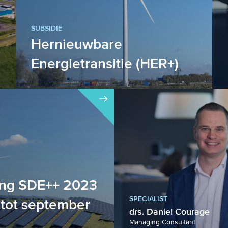
SUBSIDIE
Hernieuwbare
Energietransitie (HER+)
De HER+ ondersteunt projecten die
leiden tot kosteneffectieve CO2-
reductie, zoals hernieuwbare energ...
ing SDE++ 2023
SPECIALIST
 tot september
drs. Daniel Courage
Managing Consultant