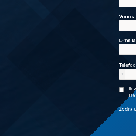
Voorn
E-mai
l
Telefo
+
Ik 
Hez
Zodra u