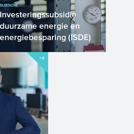
SUBSIDIE
Investeringssubsidie
duurzame energie en
energiebesparing (ISDE)
Wilt u als organisatie van het gas af?
De CV-ketel eruit? Gaat u investeren
in een duurzame manier v...