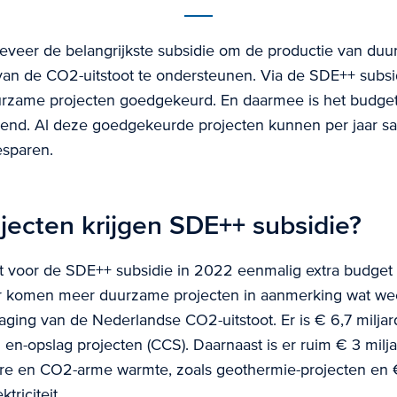
eveer de belangrijkste subsidie om de productie van du
van de CO2-uitstoot te ondersteunen. Via de SDE++ subs
uurzame projecten goedgekeurd. En daarmee is het budge
kend. Al deze goedgekeurde projecten kunnen per jaar s
sparen.
jecten krijgen SDE++ subsidie?
t voor de SDE++ subsidie in 2022 eenmalig extra budget
or komen meer duurzame projecten in aanmerking wat wee
laging van de Nederlandse CO2-uitstoot. Er is € 6,7 milja
en-opslag projecten (CCS). Daarnaast is er ruim € 3 milj
e en CO2-arme warmte, zoals geothermie-projecten en € 
triciteit.