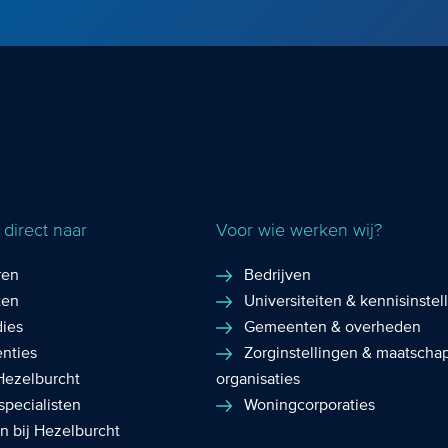
direct naar
Voor wie werken wij?
ren
Bedrijven
ten
Universiteiten & kennisinstel
dies
Gemeenten & overheden
enties
Zorginstellingen & maatschap
Hezelburcht
organisaties
specialisten
Woningcorporaties
n bij Hezelburcht