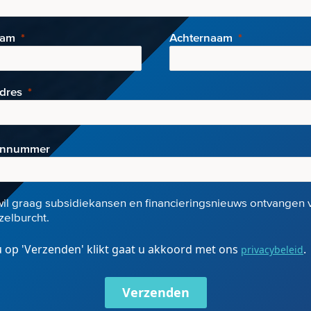
aam
Achternaam
adres
onnummer
wil graag subsidiekansen en financieringsnieuws ontvangen 
elburcht.
 op 'Verzenden' klikt gaat u akkoord met ons
.
privacybeleid
Verzenden