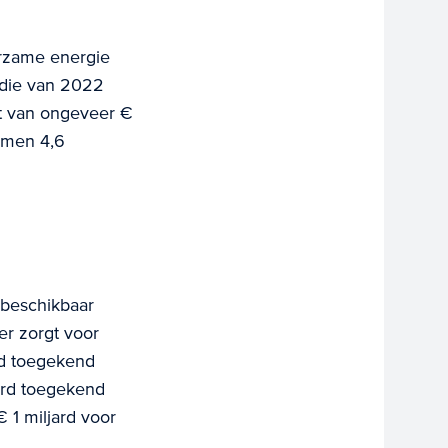
urzame energie
idie van 2022
t van ongeveer €
amen 4,6
 beschikbaar
r zorgt voor
rd toegekend
ard toegekend
1 miljard voor