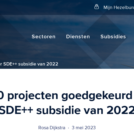
Zoeken
Mijn Hezelbur
Sectoren
Diensten
Subsidies
or SDE++ subsidie van 2022
0 projecten goedgekeurd
SDE++ subsidie van 202
Rosa Dijkstra
3 mei 2023