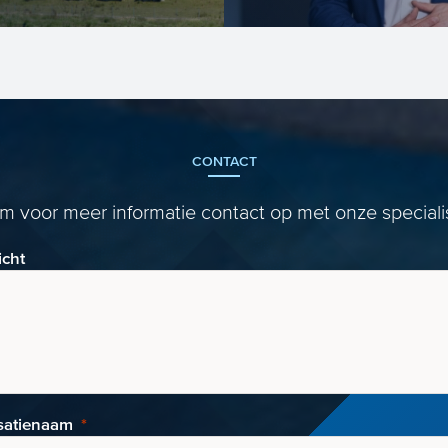
g van de SDE++ call
 produceren van
energie of CO2-
CONTACT
 voor meer informatie contact op met onze speciali
icht
satienaam