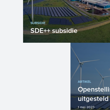
SUBSIDIE
SDE++ subsidie
Gaat u hernieuwbare energie
produceren of CO2-reducerende
technieken toepassen? Maak dan
gebruik van...
ARTIKEL
Openstell
uitgesteld
1 mei 2023