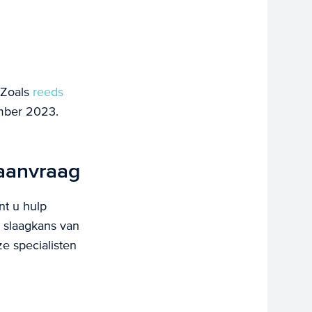
 Zoals
reeds
ember 2023.
 aanvraag
t u hulp
 slaagkans van
e specialisten