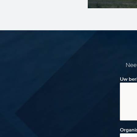
De openstellin
2023 voor het
hernieuwbare 
reductie ...
Neem
Uw ber
Organi