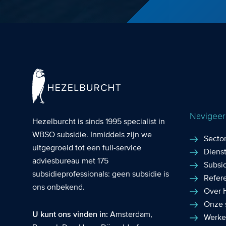
Navigeer 
Hezelburcht is sinds 1995 specialist in
WBSO subsidie
. Inmiddels zijn we
Secto
uitgegroeid tot een full-service
Diens
adviesbureau met 175
Subsi
subsidieprofessionals: geen subsidie is
Refer
ons onbekend.
Over 
Onze 
U kunt ons vinden in:
Amsterdam
,
Werke