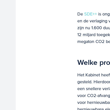
De
SDE++
is ong
en de verlaging 
zijn nu 1.600 d
12 miljard toege
megaton CO2 be
Welke pro
Het Kabinet heef
gesteld. Hierdo
een snellere ver
voor CO2-afvang 
voor hernieuwbar
hernieuwbare elek