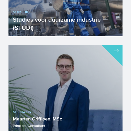
SUBSIDIE
Studies voor duurzame industrie
(STUDI)
De subsidieregeling Studies voor
duurzame industrie (STUDI) ondersteunt
bedrijven bij het uitvoeren ...
SPECIALIST
Maarten Griffioen, MSc
Principal Consultant