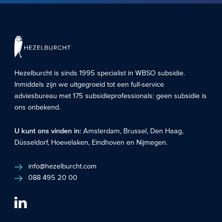
Hezelburcht is sinds 1995 specialist in
WBSO subsidie
.
Inmiddels zijn we uitgegroeid tot een full-service
adviesbureau met 175 subsidieprofessionals: geen subsidie is
ons onbekend.
U kunt ons vinden in:
Amsterdam
,
Brussel
,
Den Haag
,
Düsseldorf
,
Hoevelaken
,
Eindhoven
en
Nijmegen
.
info@hezelburcht.com
088 495 20 00