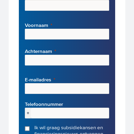
Voornaam
Achternaam
E-mai
ladres
Telefoonnummer
+
Ik wil graag subsidiekansen en
financieringsnieuws ontvangen