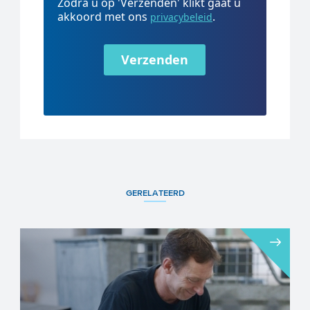
Zodra u op 'Verzenden' klikt gaat u
akkoord met ons
.
privacybeleid
Verzenden
GERELATEERD