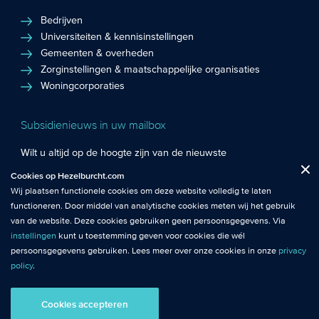
Bedrijven
Universiteiten & kennisinstellingen
Gemeenten & overheden
Zorginstellingen & maatschappelijke organisaties
Woningcorporaties
Subsidienieuws in uw mailbox
Wilt u altijd op de hoogte zijn van de nieuwste
Fuctionele cookies
: De functionele cookies plaatsen wij altijd en zijn
subsidiekansen en het laatste subsidienieuws? Schrijf u in
Cookies op Hezelburcht.com
Close
noodzakelijk om de website goed te laten werken.
voor de Hezelburcht Subsidienieuwsbrief!
Wij plaatsen functionele cookies om deze website volledig te laten
functioneren. Door middel van analytische cookies meten wij het gebruik
Analytische cookies
: Met analytische cookies meten wij het gebruik van
Inschrijven nieuwsbrief
van de website. Deze cookies gebruiken geen persoonsgegevens. Via
de website. Zo krijgen wij beter inzicht in het functioneren van de
instellingen
kunt u toestemming geven voor cookies die wél
website.
persoonsgegevens gebruiken. Lees meer over onze cookies in onze
privacy
policy
.
© Hezelburcht 2026
Tracking cookies
: Tracking cookies maken gebruik van
persoonsgegevens. Hiermee kunnen we relevante content en
Cookies accepteren
AI statement
Algemene Voorwaarden
Privacy
advertenties afstemmen op de voorkeuren van bezoekers.