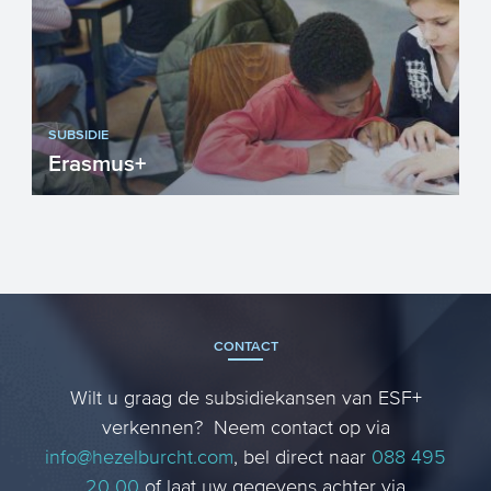
SUBSIDIE
Erasmus+
Het Europese subsidieprogramma
Erasmus+ investeert in het onderwijs, de
jeugd en niet-formeel leren ...
CONTACT
Wilt u graag de subsidiekansen van ESF+
verkennen? Neem contact op via
info@hezelburcht.com
, bel direct naar
088 495
20 00
of laat uw gegevens achter via