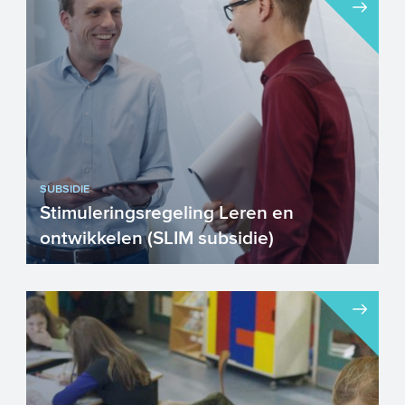
Er zijn enkele wijzigingen doorgevoerd
binnen subsidieregeling Europees Sociaal
Fonds Plus (ESF+) wa...
SUBSIDIE
Stimuleringsregeling Leren en
ontwikkelen (SLIM subsidie)
Gaat u als mkb’er investeren in de
leercurve en ontwikkeling van
medewerkers? Of bent u als sa...