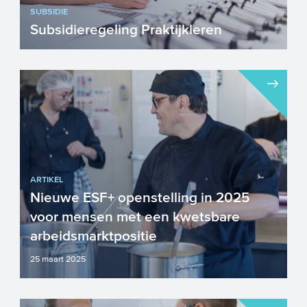
SUBSIDIE
Subsidieregeling Praktijkleren
Organisaties die praktijk- en
werkleerplaatsen aanbieden kunnen
vanuit de overheid een financiële t...
ARTIKEL
Nieuwe ESF+ openstelling in 2025
voor mensen met een kwetsbare
arbeidsmarktpositie
25 maart 2025