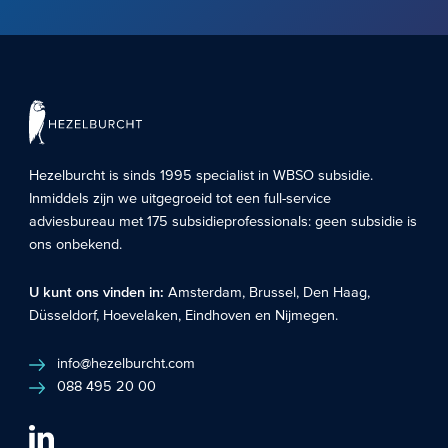
Hezelburcht is sinds 1995 specialist in
WBSO subsidie
.
Inmiddels zijn we uitgegroeid tot een full-service
adviesbureau met 175 subsidieprofessionals: geen subsidie is
ons onbekend.
U kunt ons vinden in:
Amsterdam
,
Brussel
,
Den Haag
,
Düsseldorf
,
Hoevelaken
,
Eindhoven
en
Nijmegen
.
info@hezelburcht.com
088 495 20 00