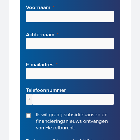
Voornaam
Achternaam
E-mai
ladres
Telefoonnummer
+
Ik wil graag subsidiekansen en
financieringsnieuws ontvangen
van Hezelburcht.