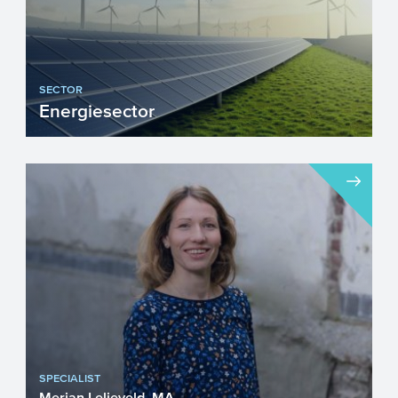
SECTOR
Energiesector
De Nederlandse energiesector is volop in
beweging als gevolg van de
energietransitie. De overstap va...
SPECIALIST