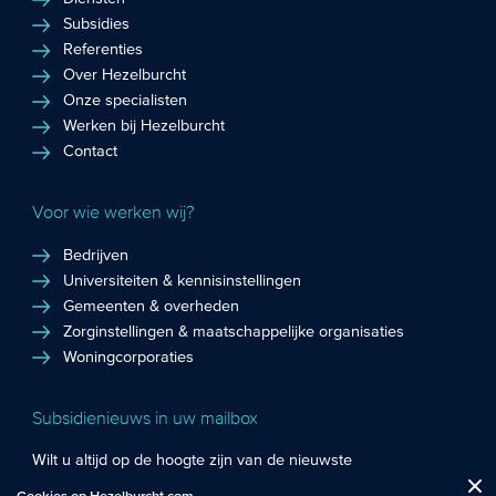
Subsidies
Referenties
Over Hezelburcht
Onze specialisten
Werken bij Hezelburcht
Contact
Voor wie werken wij?
Bedrijven
Universiteiten & kennisinstellingen
Gemeenten & overheden
Zorginstellingen & maatschappelijke organisaties
Woningcorporaties
Subsidienieuws in uw mailbox
Wilt u altijd op de hoogte zijn van de nieuwste
Fuctionele cookies
: De functionele cookies plaatsen wij altijd en zijn
subsidiekansen en het laatste subsidienieuws? Schrijf u in
Close