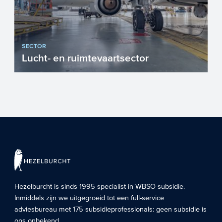
SECTOR
Lucht- en ruimtevaartsector
De lucht- en ruimtevaartsector is een
belangrijke sector voor Nederland, meer
dan 125.000 werknemers...
Hezelburcht is sinds 1995 specialist in
WBSO subsidie
.
Inmiddels zijn we uitgegroeid tot een full-service
adviesbureau met 175 subsidieprofessionals: geen subsidie is
ons onbekend.