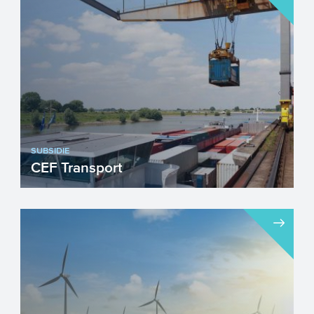
SUBSIDIE
CEF Transport
CEF Transport ondersteunt grootschalige
projecten die duurzaam, geïntegreerd en
efficiënt vervoer ...