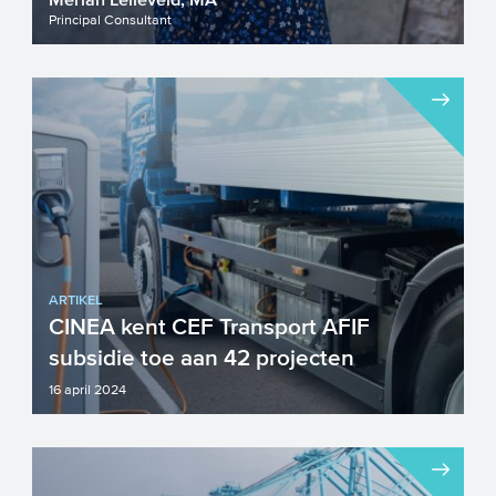
Merian Lelieveld, MA
Principal Consultant
ARTIKEL
CINEA kent CEF Transport AFIF
subsidie toe aan 42 projecten
16 april 2024
CINEA, het Europees agentschap voor
Klimaat, Infrastructuur en Milieu, heeft de