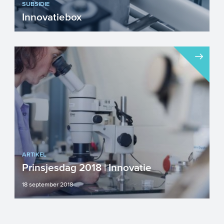
SUBSIDIE
Innovatiebox
De Innovatiebox verlaagt de
vennootschapsbelasting voor winst die
voortkomt uit eigen innovatie. De ...
ARTIKEL
Prinsjesdag 2018 | Innovatie
18 september 2018
Vandaag presenteerde het kabinet op de