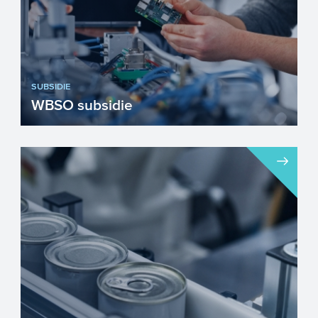
SUBSIDIE
WBSO subsidie
Met de WBSO kunnen innovatieve
bedrijven de loonkosten en andere kosten
en uitgaven voor R&D-pro...