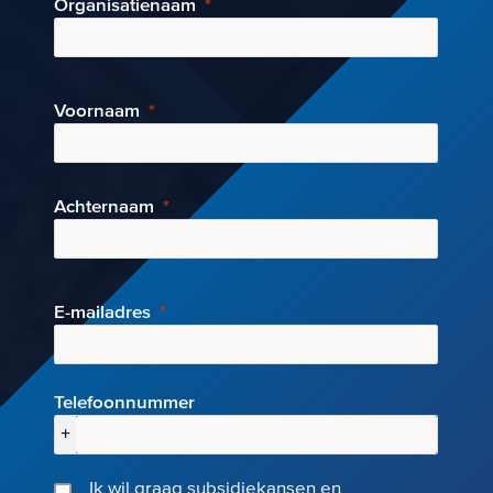
Organisatienaam
Voornaam
Achternaam
E-mai
ladres
Telefoonnummer
+
Ik wil graag subsidiekansen en