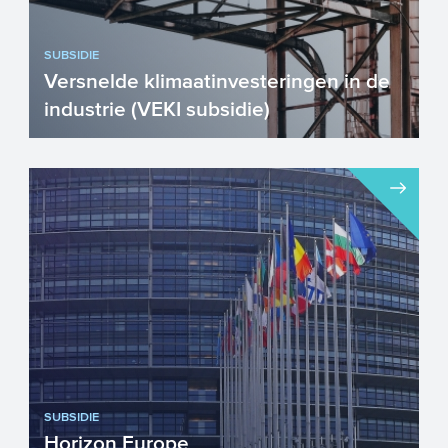
SUBSIDIE
Versnelde klimaatinvesteringen in de
industrie (VEKI subsidie)
Het is nu slimmer dan ooit om te
investeren in energiebesparing en
efficiëntere processen. U kunt a...
SUBSIDIE
Horizon Europe