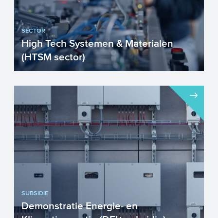
SECTOR
High Tech Systemen & Materialen
(HTSM sector)
Nederland is trots op haar
toonaangevende High Tech sector.
Nederlandse High Tech materialen,
compon...
SUBSIDIE
Demonstratie Energie- en