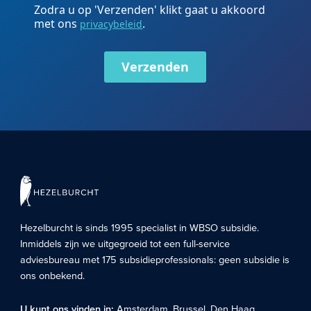
Zodra u op 'Verzenden' klikt gaat u akkoord
met ons
.
privacybeleid
Verzenden
Hezelburcht is sinds 1995 specialist in
WBSO subsidie
.
Inmiddels zijn we uitgegroeid tot een full-service
adviesbureau met 175 subsidieprofessionals: geen subsidie is
ons onbekend.
U kunt ons vinden in:
Amsterdam
,
Brussel
,
Den Haag
,