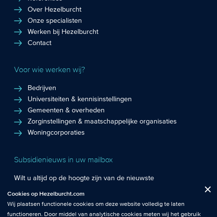
Over Hezelburcht
Onze specialisten
Werken bij Hezelburcht
Contact
Voor wie werken wij?
Bedrijven
Universiteiten & kennisinstellingen
Gemeenten & overheden
Zorginstellingen & maatschappelijke organisaties
Woningcorporaties
Subsidienieuws in uw mailbox
Wilt u altijd op de hoogte zijn van de nieuwste
Fuctionele cookies
: De functionele cookies plaatsen wij altijd en zijn
subsidiekansen en het laatste subsidienieuws? Schrijf u in
Cookies op Hezelburcht.com
Close
noodzakelijk om de website goed te laten werken.
voor de Hezelburcht Subsidienieuwsbrief!
Wij plaatsen functionele cookies om deze website volledig te laten
functioneren. Door middel van analytische cookies meten wij het gebruik