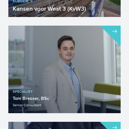
SUBSIDIE
Kansen voor West 3 (KvW3)
Binnen Kansen voor West zetten
bedrijven en publieke partners uit de
Randstad zich samen in om de re...
SPECIALIST
Tom Bresser, BSc
Senior Consultant