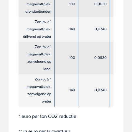
megawattpiek,
100
0,0630
0,05
grondgebonden
Zon-pv ≥ 1
megawattpiek,
148
0,0740
0,06
drijvend op water
Zon-pv ≥ 1
megawattpiek,
100
0,0630
0,05
zonvolgend op
land ​​
Zon-pv ≥ 1
megawattpiek,
148
0,0740
0,06
zonvolgend op
water​​
* euro per ton CO2-reductie
** in euro per kilowattuur