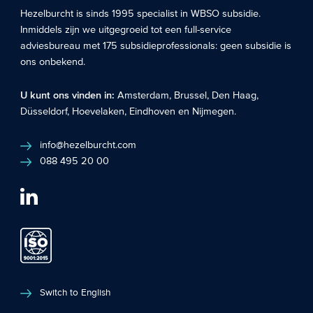
Hezelburcht is sinds 1995 specialist in
WBSO subsidie
.
Inmiddels zijn we uitgegroeid tot een full-service
adviesbureau met 175 subsidieprofessionals: geen subsidie is
ons onbekend.
U kunt ons vinden in:
Amsterdam
,
Brussel
,
Den Haag
,
Düsseldorf
,
Hoevelaken
,
Eindhoven
en
Nijmegen
.
info@hezelburcht.com
088 495 20 00
Switch to English