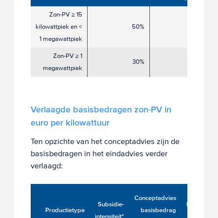
Zon-PV ≥ 15
kilowattpiek en <
50%
40%
1 megawattpiek
Zon-PV ≥ 1
30%
5%
megawattpiek
Verlaagde basisbedragen zon-PV in
euro per kilowattuur
Ten opzichte van het conceptadvies zijn de
basisbedragen in het eindadvies verder
verlaagd:
Eindadvi
Conceptadvies
Subsidie-
basisbedr
Productietype
basisbedrag
intensiteit*
SDE+