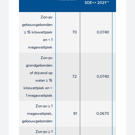
SDE++ 2021**
2021
Zon-pv
gebouwgebonden
≥ 15 kilowattpiek
70
0,0740
0,07
en < 1
megawattpiek
Zon-pv
grondgebonden
of drijvend op
72
0,0740
0,06
water ≥ 15
kilowattpiek en <
1 megawattpiek
Zon-pv ≥ 1
megawattpiek,
91
0,0670
0,06
gebouwgebonden
Zon-pv ≥ 1