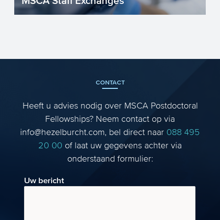
MSCA Staff Exchanges
Staff Exchanges is een Marie
Skłodowska-Curie Action (MSCA) voor de
ontwikkeling van duurzame samen...
CONTACT
Heeft u advies nodig over MSCA Postdoctoral
Fellowships? Neem contact op via
info@hezelburcht.com, bel direct naar
088 495
20 00
of laat uw gegevens achter via
onderstaand formulier:
Uw bericht