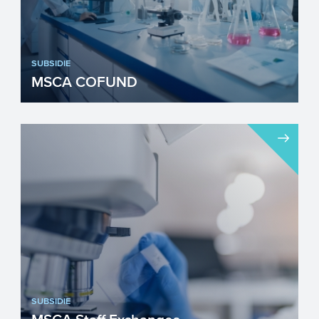
SUBSIDIE
MSCA COFUND
Het Marie Skłodowska-Curie Actions
(MSCA) COFUND-programma (MSCA
COFUND) heeft tot doel beurzen of ...
SUBSIDIE