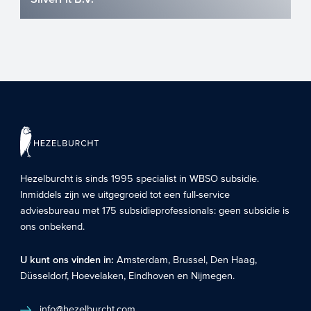
SilverFit B.V. werd in 2008 opgericht door
Joris Wiersinga en Maaike Dekkers-Duijts
met het doel het...
Hezelburcht is sinds 1995 specialist in
WBSO subsidie
.
Inmiddels zijn we uitgegroeid tot een full-service
adviesbureau met 175 subsidieprofessionals: geen subsidie is
ons onbekend.
U kunt ons vinden in:
Amsterdam
,
Brussel
,
Den Haag
,
Düsseldorf
,
Hoevelaken
,
Eindhoven
en
Nijmegen
.
info@hezelburcht.com