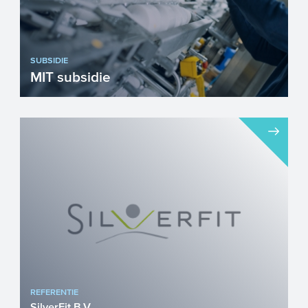
SUBSIDIE
MIT subsidie
De MIT ondersteunt mkb'ers bij het
opzetten van innovatieve projecten. Van
kennisverwerving, extern ...
REFERENTIE
SilverFit B.V.