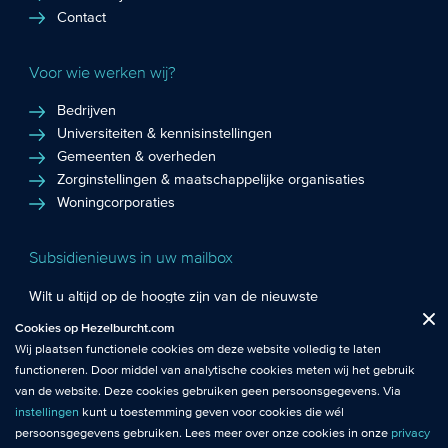
Contact
Voor wie werken wij?
Bedrijven
Universiteiten & kennisinstellingen
Gemeenten & overheden
Zorginstellingen & maatschappelijke organisaties
Woningcorporaties
Subsidienieuws in uw mailbox
Wilt u altijd op de hoogte zijn van de nieuwste
Fuctionele cookies
: De functionele cookies plaatsen wij altijd en zijn
subsidiekansen en het laatste subsidienieuws? Schrijf u in
Cookies op Hezelburcht.com
Close
noodzakelijk om de website goed te laten werken.
voor de Hezelburcht Subsidienieuwsbrief!
Wij plaatsen functionele cookies om deze website volledig te laten
functioneren. Door middel van analytische cookies meten wij het gebruik
Analytische cookies
: Met analytische cookies meten wij het gebruik van
Inschrijven nieuwsbrief
van de website. Deze cookies gebruiken geen persoonsgegevens. Via
de website. Zo krijgen wij beter inzicht in het functioneren van de
instellingen
kunt u toestemming geven voor cookies die wél
website.
persoonsgegevens gebruiken. Lees meer over onze cookies in onze
privacy