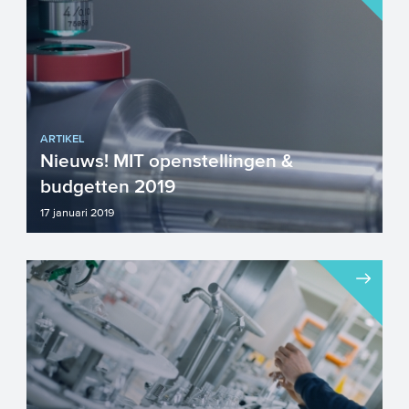
ICT krijgt daarbij ee...
ARTIKEL
Nieuws! MIT openstellingen &
budgetten 2019
17 januari 2019
Zojuist is in een presentatie van LIOF
bekendgemaakt dat de populaire MIT
subsidie voor Zuid-Nederla...