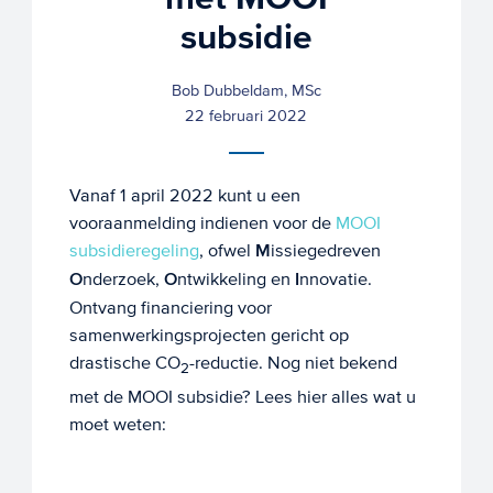
subsidie
Bob Dubbeldam, MSc
22 februari 2022
Vanaf 1 april 2022 kunt u een
vooraanmelding indienen voor de
MOOI
subsidieregeling
, ofwel
M
issiegedreven
O
nderzoek,
O
ntwikkeling en
I
nnovatie.
Ontvang financiering voor
samenwerkingsprojecten gericht op
drastische CO
-reductie. Nog niet bekend
2
met de MOOI subsidie? Lees hier alles wat u
moet weten: