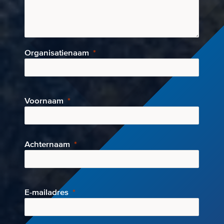
Organisatienaam
Voornaam
Achternaam
E-mai
ladres