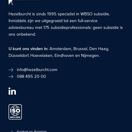
Hezelburcht is sinds 1995 specialist in
WBSO subsidie
.
Inmiddels zijn we uitgegroeid tot een full-service
adviesbureau met 175 subsidieprofessionals: geen subsidie is
ons onbekend.
U kunt ons vinden in:
Amsterdam
,
Brussel
,
Den Haag
,
Düsseldorf
,
Hoevelaken
,
Eindhoven
en
Nijmegen
.
info@hezelburcht.com
088 495 20 00