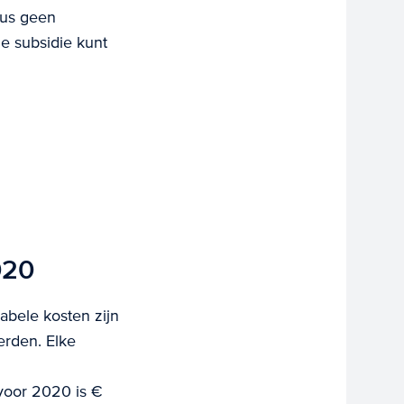
dus geen
e subsidie kunt
020
abele kosten zijn
erden. Elke
voor 2020 is €