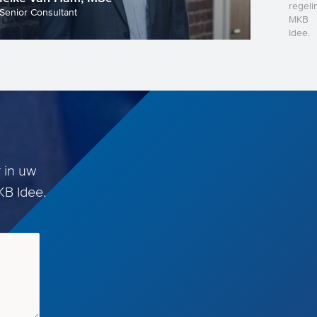
regeli
Senior Consultant
MKB
Idee.
 in uw
KB Idee.