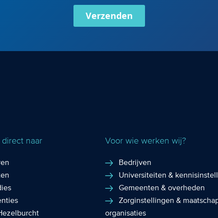
Verzenden
direct naar
Voor wie werken wij?
ren
Bedrijven
ten
Universiteiten & kennisinstel
dies
Gemeenten & overheden
enties
Zorginstellingen & maatschap
Hezelburcht
organisaties