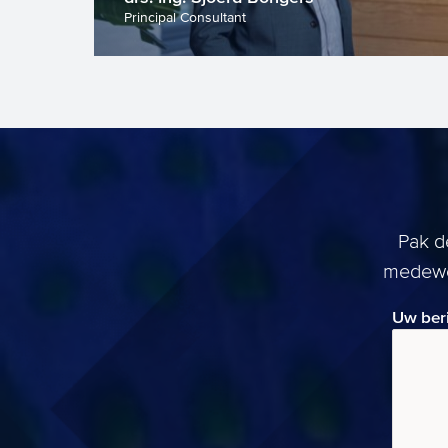
Principal Consultant
Pak d
medewer
Uw ber