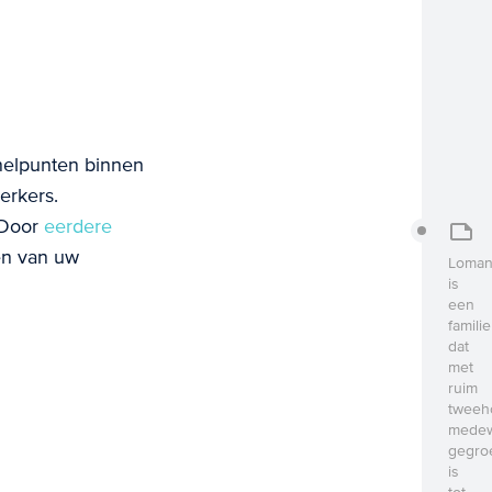
nelpunten binnen
erkers.
 Door
eerdere
en van uw
Loman
is
een
familie
dat
met
ruim
tweeh
medew
gegro
is