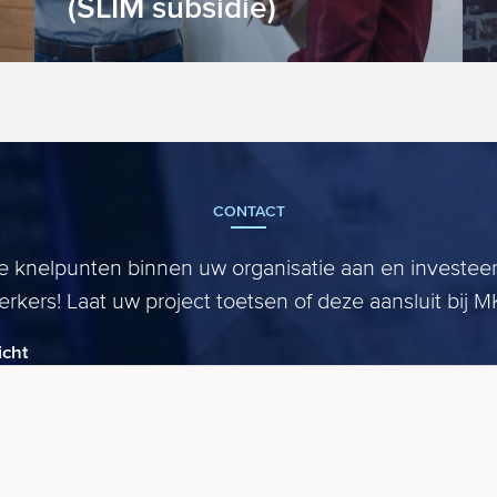
(SLIM subsidie)
Gaat u als mkb’er investeren in de
leercurve en ontwikkeling van
medewerkers? Of bent u als sa...
CONTACT
e knelpunten binnen uw organisatie aan en investeer
kers! Laat uw project toetsen of deze aansluit bij M
icht