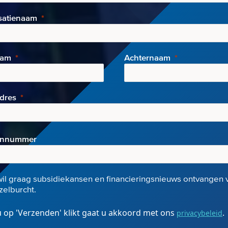
satienaam
aam
Achternaam
adres
onnummer
wil graag subsidiekansen en financieringsnieuws ontvangen 
elburcht.
 op 'Verzenden' klikt gaat u akkoord met ons
.
privacybeleid