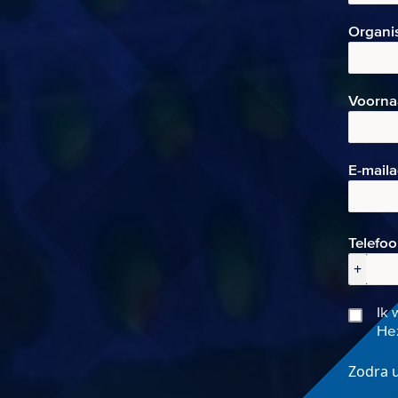
Organi
Voorn
E-mai
l
Telefo
+
Ik 
Hez
Zodra u