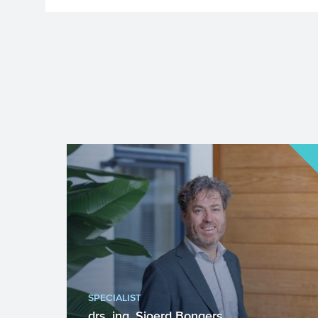
SPECIALIST
drs. ing. Sjoerd Bongers