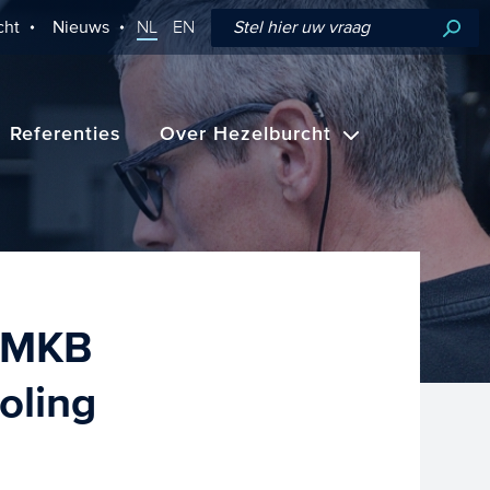
cht
Nieuws
NL
EN
Referenties
Over Hezelburcht
: MKB
oling