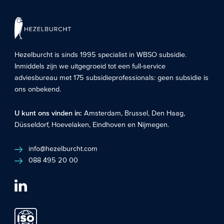
Hezelburcht is sinds 1995 specialist in
WBSO subsidie
.
Inmiddels zijn we uitgegroeid tot een full-service
adviesbureau met 175 subsidieprofessionals: geen subsidie is
ons onbekend.
U kunt ons vinden in:
Amsterdam
,
Brussel
,
Den Haag
,
Düsseldorf
,
Hoevelaken
,
Eindhoven
en
Nijmegen
.
info@hezelburcht.com
088 495 20 00