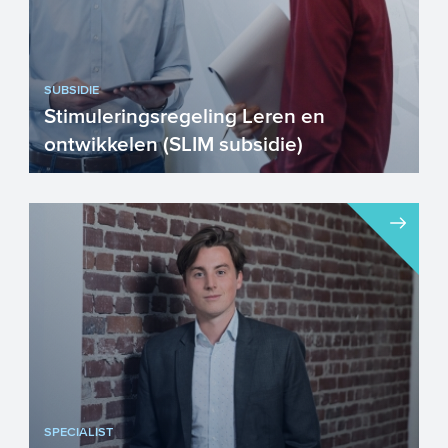
SUBSIDIE
Stimuleringsregeling Leren en
ontwikkelen (SLIM subsidie)
Gaat u als mkb’er investeren in de
leercurve en ontwikkeling van
medewerkers? Of bent u als sa...
SPECIALIST