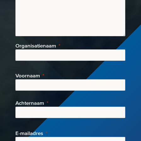
Organisatienaam
Voornaam
Achternaam
E-mai
ladres