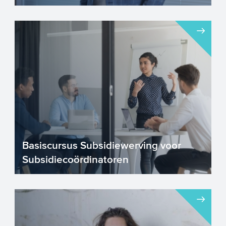
Basiscursus Subsidiewerving voor
Subsidiecoördinatoren
Bent u werkzaam of wilt u aan de slag als
gemeentelijk subsidiecoördinator? Dan is
de Basiscursus S...