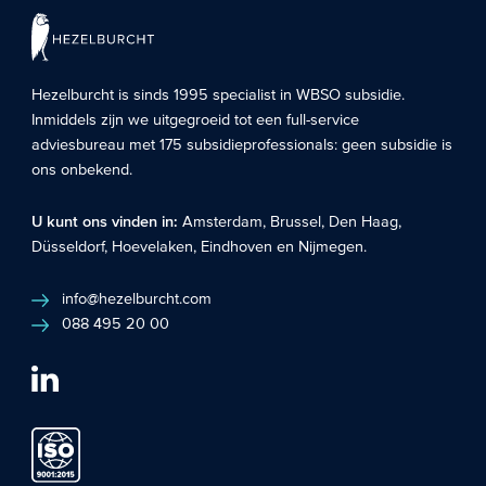
Hezelburcht is sinds 1995 specialist in
WBSO subsidie
.
Inmiddels zijn we uitgegroeid tot een full-service
adviesbureau met 175 subsidieprofessionals: geen subsidie is
ons onbekend.
U kunt ons vinden in:
Amsterdam
,
Brussel
,
Den Haag
,
Düsseldorf
,
Hoevelaken
,
Eindhoven
en
Nijmegen
.
info@hezelburcht.com
088 495 20 00