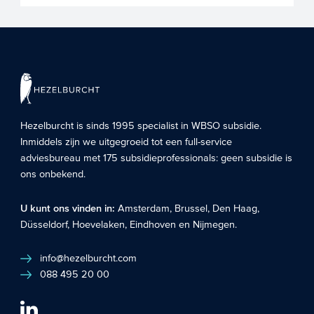
Hezelburcht is sinds 1995 specialist in
WBSO subsidie
.
Inmiddels zijn we uitgegroeid tot een full-service
adviesbureau met 175 subsidieprofessionals: geen subsidie is
ons onbekend.
U kunt ons vinden in:
Amsterdam
,
Brussel
,
Den Haag
,
Düsseldorf
,
Hoevelaken
,
Eindhoven
en
Nijmegen
.
info@hezelburcht.com
088 495 20 00