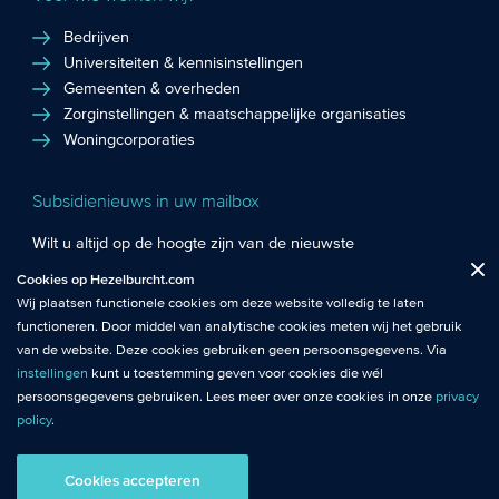
Bedrijven
Universiteiten & kennisinstellingen
Gemeenten & overheden
Zorginstellingen & maatschappelijke organisaties
Woningcorporaties
Subsidienieuws in uw mailbox
Wilt u altijd op de hoogte zijn van de nieuwste
Fuctionele cookies
: De functionele cookies plaatsen wij altijd en zijn
subsidiekansen en het laatste subsidienieuws? Schrijf u in
Cookies op Hezelburcht.com
Close
noodzakelijk om de website goed te laten werken.
voor de Hezelburcht Subsidienieuwsbrief!
Wij plaatsen functionele cookies om deze website volledig te laten
functioneren. Door middel van analytische cookies meten wij het gebruik
Analytische cookies
: Met analytische cookies meten wij het gebruik van
Inschrijven nieuwsbrief
van de website. Deze cookies gebruiken geen persoonsgegevens. Via
de website. Zo krijgen wij beter inzicht in het functioneren van de
instellingen
kunt u toestemming geven voor cookies die wél
website.
persoonsgegevens gebruiken. Lees meer over onze cookies in onze
privacy
policy
.
© Hezelburcht 2026
Tracking cookies
: Tracking cookies maken gebruik van
persoonsgegevens. Hiermee kunnen we relevante content en
Cookies accepteren
AI statement
Algemene Voorwaarden
Privacy
advertenties afstemmen op de voorkeuren van bezoekers.