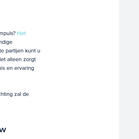
impuls?
Het
ndige
e partijen kunt u
et alleen zorgt
is en ervaring
hting zal de
uw