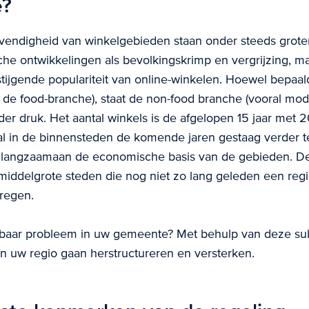
e?
 levendigheid van winkelgebieden staan onder steeds grote
he ontwikkelingen als bevolkingskrimp en vergrijzing, m
stijgende populariteit van online-winkelen. Hoewel bepaa
 de food-branche), staat de non-food branche (vooral mo
nder druk. Het aantal winkels is de afgelopen 15 jaar met 
 in de binnensteden de komende jaren gestaag verder t
t langzaamaan de economische basis van de gebieden. De
 middelgrote steden die nog niet zo lang geleden een reg
regen.
nbaar probleem in uw gemeente? Met behulp van deze sub
n uw regio gaan herstructureren en versterken.