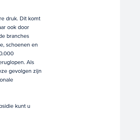
re druk. Dit komt
aar ook door
lde branches
de, schoenen en
20.000
eruglopen. Als
ze gevolgen zijn
ionale
sidie kunt u