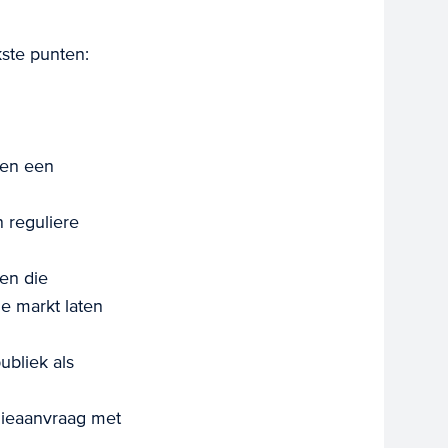
kste punten:
 en een
 reguliere
en die
de markt laten
bliek als
dieaanvraag met