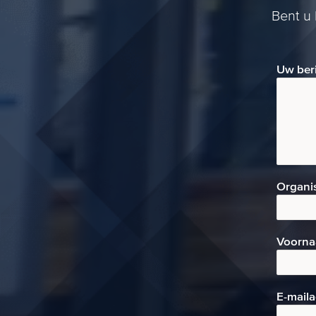
Bent u
Uw ber
Organi
Voorn
E-mai
l