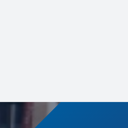
Hezelburcht & IGS: een duurzame
samenwerking in subsidieadvies
Onze samenwerking met het
Interge...