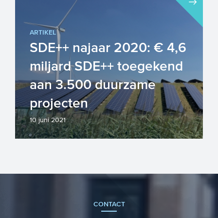
Vanaf september 2021 zal de derde
van de regeling Woningbouwimpuls
ARTIKEL
open gaan. Ook uw gemeente kan
SDE++ najaar 2020: € 4,6
da...
miljard SDE++ toegekend
aan 3.500 duurzame
projecten
10 juni 2021
In het najaar van 2020 vond de
eerste openstellingsronde plaats van
de Stimuleringsregeling Duurzame...
CONTACT