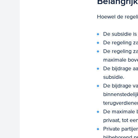
Belangrij
Hoewel de regelin
De subsidie is
De regeling za
De regeling z
maximale bove
De bijdrage aa
subsidie.
De bijdrage va
binnenstedelij
terugverdiene
De maximale b
privaat, tot e
Private parti
bijbehorend pr