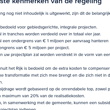
kste kenmerken van de regeling
g nog niet inhoudelijk is uitgewerkt, zijn dit de belangrij
 bedoeld voor gebiedsgerichte, integrale projecten.
l in tranches worden verdeeld over in totaal vier jaar.
al een ondergrens van € 1 miljoen per aanvraag hanteren
ngrens van € 5 miljoen per project.
n uw projectplan zal worden verstrekt in de vorm van een
nuit het Rijk is bedoeld om de extra kosten te compenser
ke transformatie met zich mee brengt en die zich niet in 
n.
ijdrage wordt gebaseerd op de onrendabele top, zowel pu
en maximum van 20% van de realisatiekosten.
jen, in samenwerking met de gemeente, kunnen een subsi
ojectplan indienen.