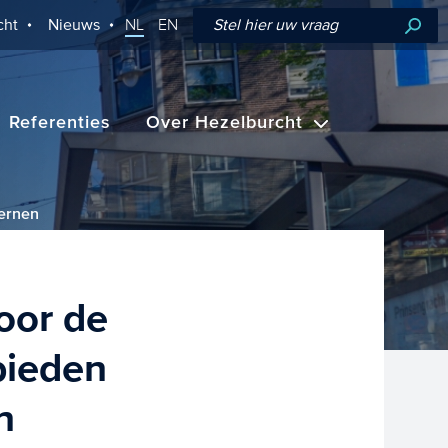
cht
Nieuws
NL
EN
Referenties
Over Hezelburcht
kernen
oor de
bieden
n