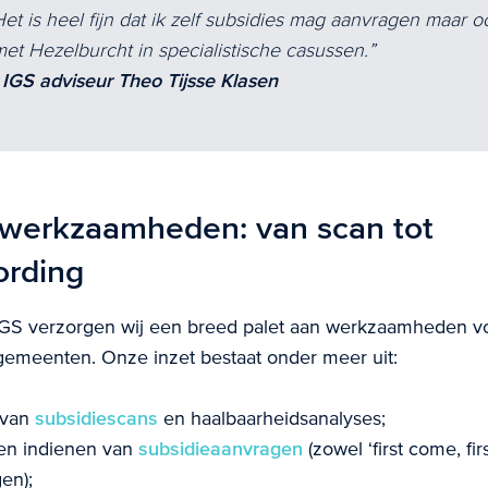
Het is heel fijn dat ik zelf subsidies mag aanvragen maar 
met Hezelburcht in specialistische casussen.
- IGS adviseur Theo Tijsse Klasen
werkzaamheden: van scan tot
ording
 IGS verzorgen wij een breed palet aan werkzaamheden v
 gemeenten. Onze inzet bestaat onder meer uit:
 van
subsidiescans
en haalbaarheidsanalyses;
 en indienen van
subsidieaanvragen
(zowel ‘first come, fir
en);