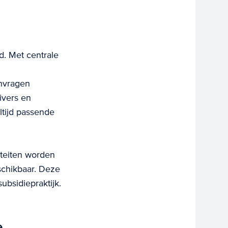
d. Met centrale
nvragen
ivers en
ltijd passende
riteiten worden
eschikbaar. Deze
ubsidiepraktijk.
e