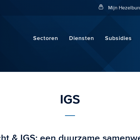
Zoeken
Mijn Hezelbur
Sectoren
Diensten
Subsidies
IGS
ht & IGS: een duurzame samenwe