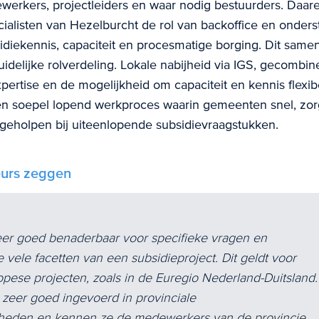
erkers, projectleiders en waar nodig bestuurders. Daar
cialisten van Hezelburcht de rol van backoffice en onders
diekennis, capaciteit en procesmatige borging. Dit sam
uidelijke rolverdeling. Lokale nabijheid via IGS, gecombi
xpertise en de mogelijkheid om capaciteit en kennis flexibe
 een soepel lopend werkproces waarin gemeenten snel, zor
 geholpen bij uiteenlopende subsidievraagstukken.
eurs zeggen
eer goed benaderbaar voor specifieke vragen en
 vele facetten van een subsidieproject. Dit geldt voor
opese projecten, zoals in de Euregio Nederland-Duitsland.
e zeer goed ingevoerd in provinciale
kheden en kennen ze de medewerkers van de provincie