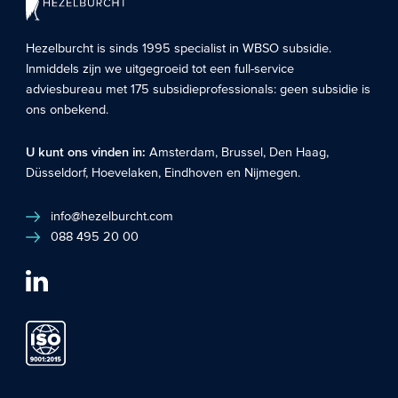
Hezelburcht is sinds 1995 specialist in
WBSO subsidie
.
Inmiddels zijn we uitgegroeid tot een full-service
adviesbureau met 175 subsidieprofessionals: geen subsidie is
ons onbekend.
U kunt ons vinden in:
Amsterdam
,
Brussel
,
Den Haag
,
Düsseldorf
,
Hoevelaken
,
Eindhoven
en
Nijmegen
.
info@hezelburcht.com
088 495 20 00