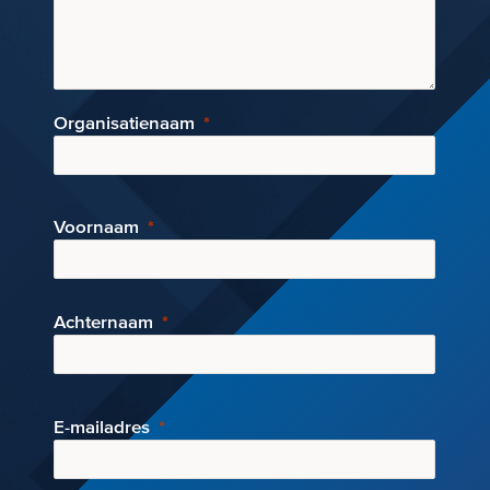
Organisatienaam
Voornaam
Achternaam
E-mai
ladres