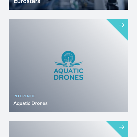
Eurostars
Mkb’ers die nieuwe producten, processen
of diensten sneller op de markt willen
brengen kunnen een ...
REFERENTIE
Aquatic Drones
Ontwikkeling van autonome, maritieme
robots Aquatic Drones is een High Tech