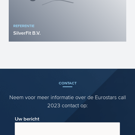
REFERENTIE
SilverFit B.V.
SilverFit B.V. werd in 2008 opgericht door
Joris Wiersinga en Maaike Dekkers-Duijts
met het doel het...
CONTACT
Neem voor meer informatie over de Eurostars call
2023 contact op:
Uw bericht