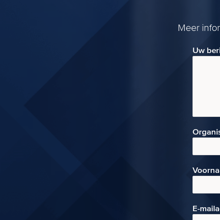
Meer info
Uw ber
Organi
Voorn
E-mai
l