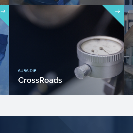
In Interreg Vlaanderen Nederland
werken organisaties aan weerszijden
van de grens samen om innovatie...
SUBSIDIE
CrossRoads
Binnen het Europese programma
Interreg Vlaanderen-Nederland staat
innovatie en ontwikkeling van de r...