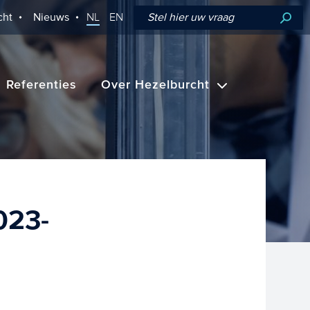
cht
Nieuws
NL
EN
Referenties
Over Hezelburcht
023-