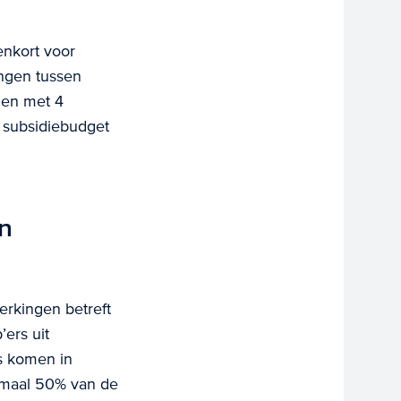
nkort voor
ngen tussen
 en met 4
 subsidiebudget
n
rkingen betreft
ers uit
s komen in
imaal 50% van de