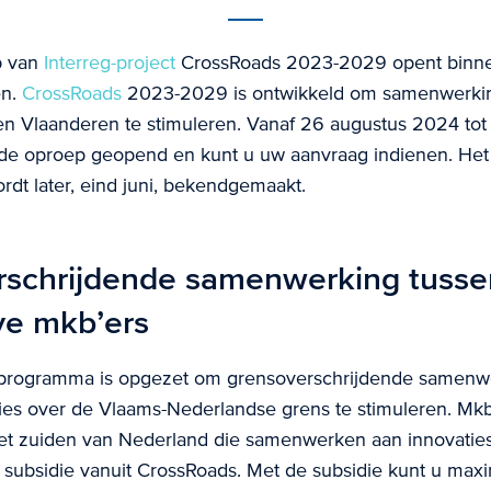
p van
Interreg-project
CrossRoads 2023-2029 opent binne
en.
CrossRoads
2023-2029 is ontwikkeld om samenwerki
n Vlaanderen te stimuleren. Vanaf 26 augustus 2024 tot
 de oproep geopend en kunt u uw aanvraag indienen. Het
rdt later, eind juni, bekendgemaakt.
rschrijdende samenwerking tusse
ve mkb’ers
programma is opgezet om grensoverschrijdende samenwe
ties over de Vlaams-Nederlandse grens te stimuleren. Mkb’
et zuiden van Nederland die samenwerken aan innovatie
subsidie vanuit CrossRoads. Met de subsidie kunt u max