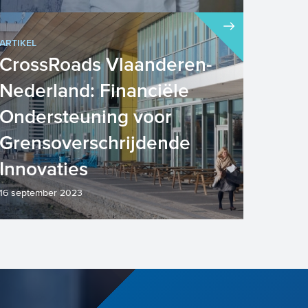
ARTIKEL
CrossRoads Vlaanderen-
Nederland: Financiële
Ondersteuning voor
Grensoverschrijdende
Innovaties
16 september 2023
In de wereld van vandaag worden
innovatieve ideeën en projecten die
bijdragen aan maatschappelijke ...