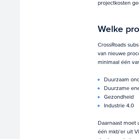
projectkosten ge
Welke pro
CrossRoads subsi
van nieuwe proce
minimaal één van
Duurzaam on
Duurzame ene
Gezondheid
Industrie 4.0
Daarnaast moet 
één mkb’er uit 