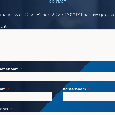
CONTACT
rmatie over CrossRoads 2023-2029? Laat uw gegeve
icht
satienaam
aam
Achternaam
adres