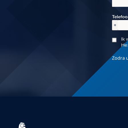
Telefo
+
Ik 
Hez
Zodra u