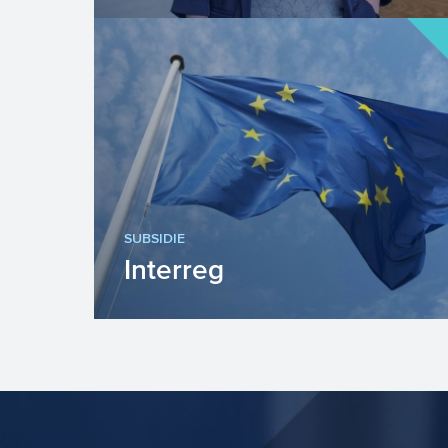
SUBSIDIE
Interreg
Interreg stimuleert innovatieve en
duurzame projecten die zich richten
op het sterker maken van Euro...