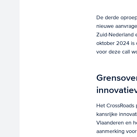
De derde oproe
nieuwe aanvrag
Zuid-Nederland e
oktober 2024 is
voor deze call wo
Grensove
innovatie
Het CrossRoads 
kansrijke innova
Vlaanderen en h
aanmerking voor 