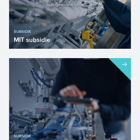
SUBSIDIE
MIT subsidie
De MIT ondersteunt mkb'ers bij het
opzetten van innovatieve projecten. Van
kennisverwerving, extern ...
SUBSIDIE