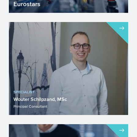
Eurostars
Mkb’ers die nieuwe producten, processen
of diensten sneller op de markt willen
brengen kunnen een ...
SPECIALIST
Wouter Schilpzand, MSc
Principal Consultant