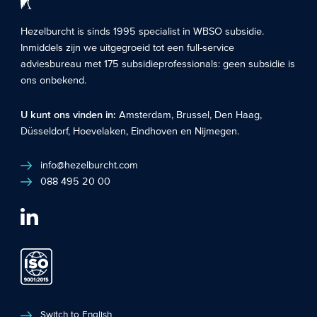
Hezelburcht is sinds 1995 specialist in
WBSO subsidie
.
Inmiddels zijn we uitgegroeid tot een full-service
adviesbureau met 175 subsidieprofessionals: geen subsidie is
ons onbekend.
U kunt ons vinden in:
Amsterdam
,
Brussel
,
Den Haag
,
Düsseldorf
,
Hoevelaken
,
Eindhoven
en
Nijmegen
.
info@hezelburcht.com
088 495 20 00
Switch to English