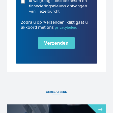
Ik wil graag subsidiekansen en
financieringsnieuws ontvangen
van Hezelburcht.
Zodra u op 'Verzenden' klikt gaat u
akkoord met ons
.
privacybeleid
Verzenden
GERELATEERD