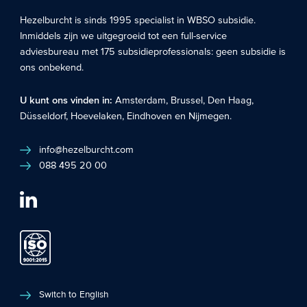
Hezelburcht is sinds 1995 specialist in
WBSO subsidie
.
Inmiddels zijn we uitgegroeid tot een full-service
adviesbureau met 175 subsidieprofessionals: geen subsidie is
ons onbekend.
U kunt ons vinden in:
Amsterdam
,
Brussel
,
Den Haag
,
Düsseldorf
,
Hoevelaken
,
Eindhoven
en
Nijmegen
.
info@hezelburcht.com
088 495 20 00
Switch to English