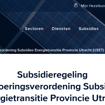
Zoeken
Mijn Hezelbur
Sectoren
Diensten
Subsidies
rordening Subsidies Energietransitie Provincie Utrecht (USET)
Subsidieregeling
oeringsverordening Subs
gietransitie Provincie Ut