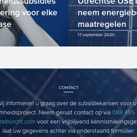
eidssubsidies
Utrechtse USET
iering voor elke
neem energieb
ase
maatregelen
17 september 2020
ndering blijft ondanks
Voor gemeenten, woni
onacrisis zeer actueel.
en VvE’s in de provinci
oel is held...
ontvang subsidie voor 
CONTACT
ij informeren u graag over de subsidiekansen voor 
mheidsproject. Neem gerust contact op via
088 495
zelburcht.com
voor een vrijblijvend kennismakingsge
laat uw gegevens achter via onderstaand formulier: