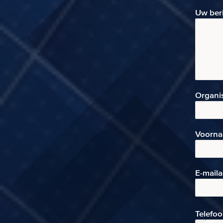
Uw ber
Organi
Voorn
E-mai
l
Telefo