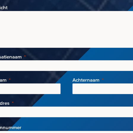
icht
satienaam
aam
Achternaam
adres
onnummer