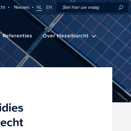
cht
Nieuws
NL
EN
Referenties
Over Hezelburcht
idies
recht