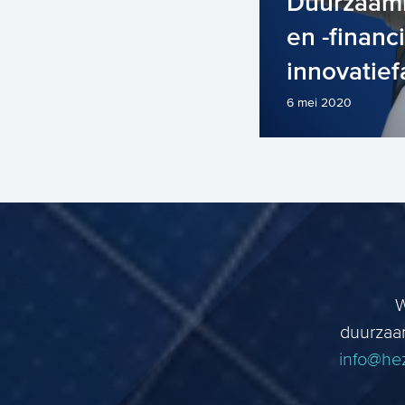
Duurzaamh
en -financ
innovatief
6 mei 2020
De klimaatvera
de huidige cor
Het algemene d
W
duurzaa
info@he