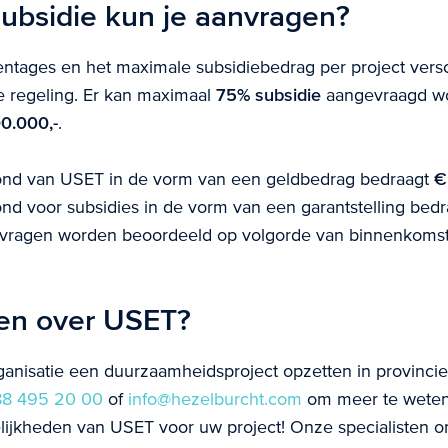
ubsidie kun je aanvragen?
ntages en het maximale subsidiebedrag per project versc
 regeling. Er kan maximaal
75% subsidie
aangevraagd w
0.000,-
.
fond van USET in de vorm van een geldbedrag bedraagt
€ 
ond voor subsidies in de vorm van een garantstelling bed
nvragen worden beoordeeld op volgorde van binnenkomst
en over USET?
ganisatie een duurzaamheidsproject opzetten in provinc
8 495 20 00
of
info@hezelburcht.com
om meer te weten
lijkheden van USET voor uw project! Onze specialisten 