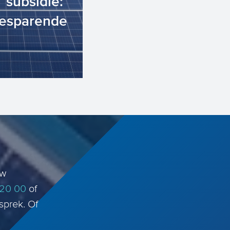
 subsidie:
esparende
ngcorporaties
e Utrecht:
het zoek...
uw
 20 00
of
sprek. Of