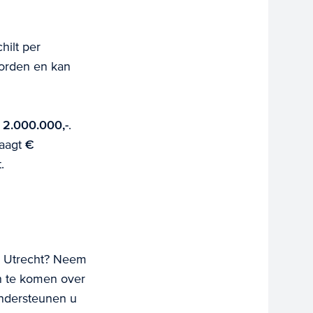
hilt per
orden en kan
2.000.000,-
.
raagt
€
.
ie Utrecht? Neem
 te komen over
ondersteunen u