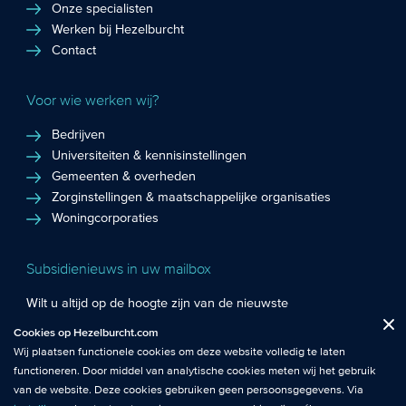
Onze specialisten
Werken bij Hezelburcht
Contact
Voor wie werken wij?
Bedrijven
Universiteiten & kennisinstellingen
Gemeenten & overheden
Zorginstellingen & maatschappelijke organisaties
Woningcorporaties
Subsidienieuws in uw mailbox
Wilt u altijd op de hoogte zijn van de nieuwste
Fuctionele cookies
: De functionele cookies plaatsen wij altijd en zijn
subsidiekansen en het laatste subsidienieuws? Schrijf u in
Cookies op Hezelburcht.com
Close
noodzakelijk om de website goed te laten werken.
voor de Hezelburcht Subsidienieuwsbrief!
Wij plaatsen functionele cookies om deze website volledig te laten
functioneren. Door middel van analytische cookies meten wij het gebruik
Analytische cookies
: Met analytische cookies meten wij het gebruik van
Inschrijven nieuwsbrief
van de website. Deze cookies gebruiken geen persoonsgegevens. Via
de website. Zo krijgen wij beter inzicht in het functioneren van de