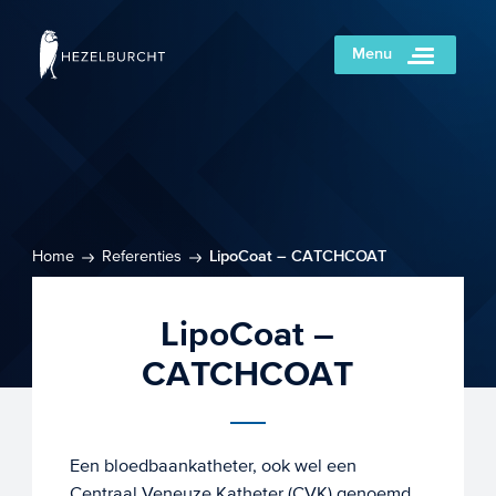
Menu
Home
Referenties
LipoCoat – CATCHCOAT
LipoCoat –
CATCHCOAT
Een bloedbaankatheter, ook wel een
Centraal Veneuze Katheter (CVK) genoemd,