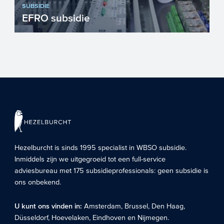
SUBSIDIE
EFRO subsidie
Het Europees Fonds voor Regionale
Ontwikkeling richt zich op versterking van
de concurrentiekracht e...
Hezelburcht is sinds 1995 specialist in
WBSO subsidie
.
Inmiddels zijn we uitgegroeid tot een full-service
adviesbureau met 175 subsidieprofessionals: geen subsidie is
ons onbekend.
U kunt ons vinden in:
Amsterdam
,
Brussel
,
Den Haag
,
Düsseldorf
,
Hoevelaken
,
Eindhoven
en
Nijmegen
.