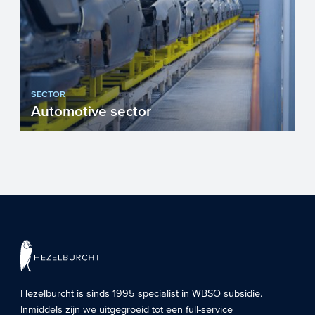
SECTOR
Automotive sector
Na meer dan honderd jaar onstuimige
groei staat de Automotive sector voor een
aantal geweldige opgav...
Hezelburcht is sinds 1995 specialist in
WBSO subsidie
.
Inmiddels zijn we uitgegroeid tot een full-service