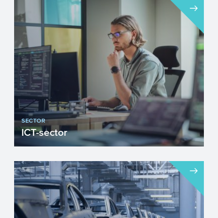
Nederland is trots op haar
toonaangevende High Tech sector.
Nederlandse High Tech materialen,
compon...
SECTOR
ICT-sector
Innovatie is een belangrijke voorwaarde
voor economische groei. Toepassing van
ICT krijgt daarbij ee...