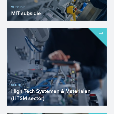
SUBSIDIE
MIT subsidie
De MIT ondersteunt mkb'ers bij het
opzetten van innovatieve projecten. Van
kennisverwerving, extern ...
SECTOR
High Tech Systemen & Materialen
(HTSM sector)