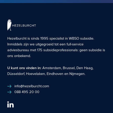
Hezelburcht is sinds 1995 specialist in
WBSO subsidie
.
Inmiddels zijn we uitgegroeid tot een full-service
adviesbureau met 175 subsidieprofessionals: geen subsidie is
ons onbekend.
U kunt ons vinden in:
Amsterdam
,
Brussel
,
Den Haag
,
Düsseldorf
,
Hoevelaken
,
Eindhoven
en
Nijmegen
.
info@hezelburcht.com
088 495 20 00