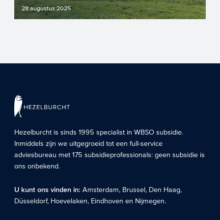
28 augustus 2025
Bent u eigenaar van een rijksmonument
maar is dit geen woonhuis? Dan kunt u
mogelijk gebruikmaken va...
Hezelburcht is sinds 1995 specialist in
WBSO subsidie
.
Inmiddels zijn we uitgegroeid tot een full-service
adviesbureau met 175 subsidieprofessionals: geen subsidie is
ons onbekend.
U kunt ons vinden in:
Amsterdam
,
Brussel
,
Den Haag
,
Düsseldorf
,
Hoevelaken
,
Eindhoven
en
Nijmegen
.