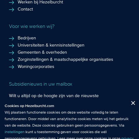
Werken bij Hezelburcht
Contact
Voor wie werken wij?
Bedrijven
Universiteiten & kennisinstellingen
Gemeenten & overheden
Zorginstellingen & maatschappelijke organisaties
Woningcorporaties
Subsidienieuws in uw mailbox
Wilt u altijd op de hoogte zijn van de nieuwste
Fuctionele cookies
: De functionele cookies plaatsen wij altijd en zijn
subsidiekansen en het laatste subsidienieuws? Schrijf u in
Cookies op Hezelburcht.com
Close
noodzakelijk om de website goed te laten werken.
voor de Hezelburcht Subsidienieuwsbrief!
Wij plaatsen functionele cookies om deze website volledig te laten
functioneren. Door middel van analytische cookies meten wij het gebruik
Analytische cookies
: Met analytische cookies meten wij het gebruik van
Inschrijven nieuwsbrief
van de website. Deze cookies gebruiken geen persoonsgegevens. Via
de website. Zo krijgen wij beter inzicht in het functioneren van de
instellingen
kunt u toestemming geven voor cookies die wél
website.
persoonsgegevens gebruiken. Lees meer over onze cookies in onze
privacy